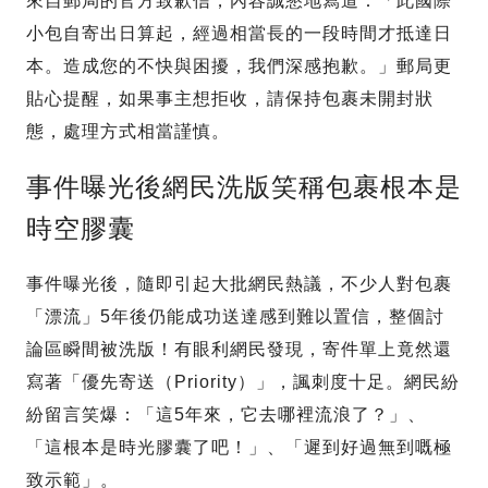
來自郵局的官方致歉信，內容誠懇地寫道：「此國際
小包自寄出日算起，經過相當長的一段時間才抵達日
本。造成您的不快與困擾，我們深感抱歉。」郵局更
貼心提醒，如果事主想拒收，請保持包裹未開封狀
態，處理方式相當謹慎。
事件曝光後網民洗版笑稱包裹根本是
時空膠囊
事件曝光後，隨即引起大批網民熱議，不少人對包裹
「漂流」5年後仍能成功送達感到難以置信，整個討
論區瞬間被洗版！有眼利網民發現，寄件單上竟然還
寫著「優先寄送（Priority）」，諷刺度十足。網民紛
紛留言笑爆：「這5年來，它去哪裡流浪了？」、
「這根本是時光膠囊了吧！」、「遲到好過無到嘅極
致示範」。