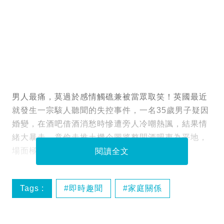
男人最痛，莫過於感情觸礁兼被當眾取笑！英國最近
就發生一宗駭人聽聞的失控事件，一名35歲男子疑因
婚變，在酒吧借酒消愁時慘遭旁人冷嘲熱諷，結果情
緒大暴走，竟偷走推土機企圖將整間酒吧夷為平地，
場面極度驚險！
閱讀全文
Tags :
即時趣聞
家庭關係
英國