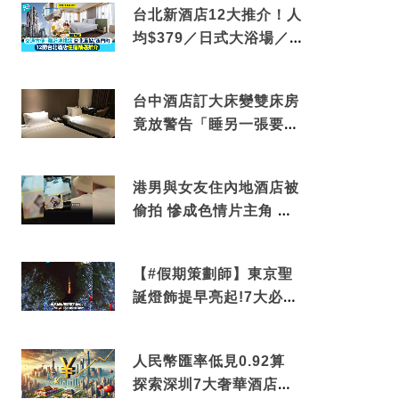
台北新酒店12大推介！人
均$379／日式大浴場／1
分鐘到捷運／米芝蓮推介
台中酒店訂大床變雙床房
竟放警告「睡另一張要加
錢」網民：好孤寒
港男與女友住內地酒店被
偷拍 慘成色情片主角 鏡
頭位置曝光 逾180間酒店
中招
【#假期策劃師】東京聖
誕燈飾提早亮起!7大必去
打卡點 快把路線收藏吧
人民幣匯率低見0.92算
探索深圳7大奢華酒店體