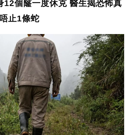
12個窿一度休克 醫生揭恐怖真
唔止1條蛇