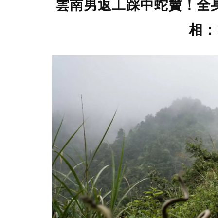
雲南男返工踩中蛇竇！全身
相：