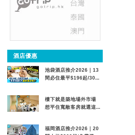
酒店優惠
池袋酒店推介2026｜13
間必住最平$196起/30秒
到車站/免費碳酸溫泉
樓下就是築地場外市場
想平住寬敞客房就選這間
東京酒店
福岡酒店推介2026｜20