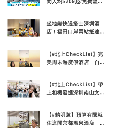
間人均$209起/免費溫泉/
近博多車站
坐地鐵快過搭士深圳酒
店！福田口岸兩站抵達
還有免費烘洗服務
【#北上CheckList】完
美周末遊度假酒店 自帶
電影院 必打卡深圳膠囊
列車
【#北上CheckList】帶
上相機發掘深圳南山文藝
角落 2天1夜住進海景套
房享受私人時光
【#精明遊】預算有限就
住這間京都溫泉酒店 車
站行5分鐘可達 必吃自助
早餐