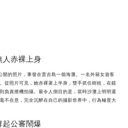
無人赤裸上身
報》公開的照片，事發在普吉島一個海灘。一名外籍女遊客
。從照片可見，她赤裸著上半身，雙手抓住樹枝，在鏡
則負責揸機拍攝。最令人側目的是，當時沙灘上明明還
毫不在意，完全沉醉在自己的攝影世界中，行為極度大
群起公審鬧爆