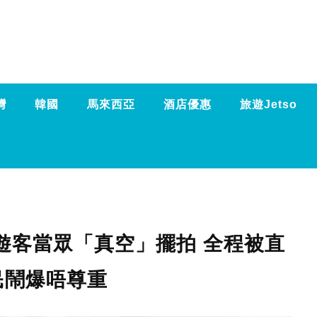
灣
韓國
馬來西亞
酒店優惠
旅遊Jetso
遊客當眾「真空」擺拍 全程被直
民鬧爆唔尊重