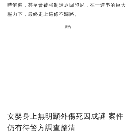
時解僱，甚至會被強制遣返回印尼，在一連串的巨大
壓力下，最終走上這條不歸路。
廣告
女嬰身上無明顯外傷死因成謎 案件
仍有待警方調查釐清