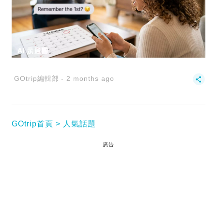
GOtrip編輯部
2 months ago
GOtrip首頁
人氣話題
廣告