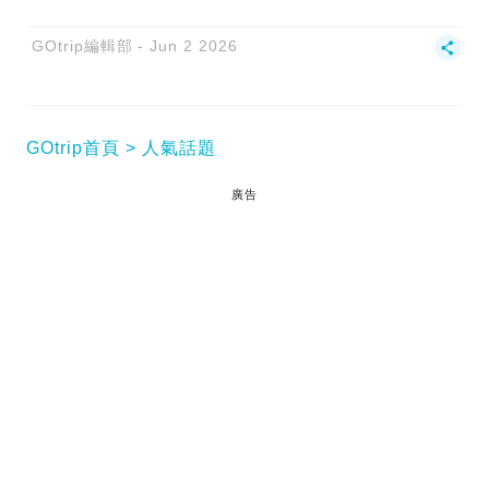
GOtrip編輯部
Jun 2 2026
GOtrip首頁
人氣話題
廣告