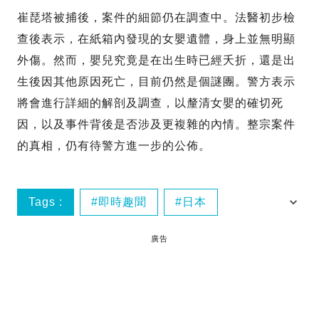
崔琵塔被捕後，案件的細節仍在調查中。法醫初步檢
查後表示，在紙箱內發現的女嬰遺體，身上並無明顯
外傷。然而，嬰兒究竟是在出生時已經夭折，還是出
生後因其他原因死亡，目前仍然是個謎團。警方表示
將會進行詳細的解剖及調查，以釐清女嬰的確切死
因，以及事件背後是否涉及更複雜的內情。整宗案件
的真相，仍有待警方進一步的公佈。
Tags :
即時趣聞
日本
社會奇案
廣告