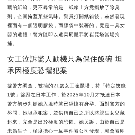
藏的紙箱，更不尋常的是，紙箱上方竟擺放了除臭
劑，企圖掩蓋某些氣味。警員打開紙箱後，赫然發現
裡面有一個透明膠袋，而膠袋中裝著的，竟是一具女
嬰的遺體！警方隨即以遺棄屍體罪將崔琵塔當場拘
捕。
女工泣訴驚人動機只為保住飯碗 坦
承因極度恐懼犯案
據警方調查，被捕的21歲女工崔琵塔，持「特定技能
1號」簽證在日本工作，於2025年10月才抵達日本，
警方初步判斷她入境時就已經懷有身孕。面對警方的
盤問，她坦承犯案，並供稱自己之所以將親生女兒藏
起來，完全是出於極度的恐懼。她哭訴，由於自己是
未婚生子，極度擔心一旦事件被公司發現，就會被即