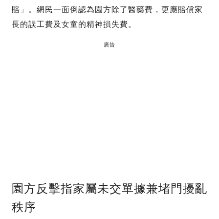
賠」。網民一面倒認為園方除了醫藥費，更應賠償家
長的誤工費及女童的精神損失費。
廣告
園方反擊指家屬未交單據兼堵門擾亂
秩序