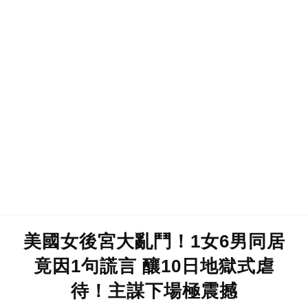
美國女後宮大亂鬥！1女6男同居
竟因1句謊言 釀10日地獄式虐
待！主謀下場極震撼