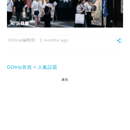
GOtrip編輯部
2 months ago
GOtrip首頁
人氣話題
廣告