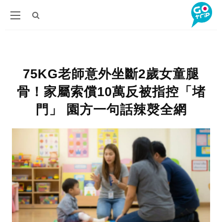
75KG老師意外坐斷2歲女童腿
骨！家屬索償10萬反被指控「堵
門」 園方一句話辣㷫全網