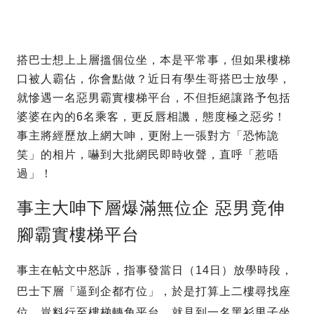
搭巴士想上上層搵個位坐，本是平常事，但如果樓梯
口被人霸佔，你會點做？近日有學生哥搭巴士放學，
就慘遇一名惡男霸實樓梯平台，不但拒絕讓路予包括
婆婆在內的6名乘客，更反唇相譏，態度極之惡劣！
事主將經歷放上網大呻，更附上一張對方「恐怖詭
笑」的相片，嚇到大批網民即時收聲，直呼「惹唔
過」！
事主大呻下層爆滿無位企 惡男竟伸
腳霸實樓梯平台
事主在帖文中怒訴，指事發當日（14日）放學時段，
巴士下層「逼到企都冇位」，於是打算上二樓尋找座
位。豈料行至樓梯轉角平台，就見到一名黑衫男子坐