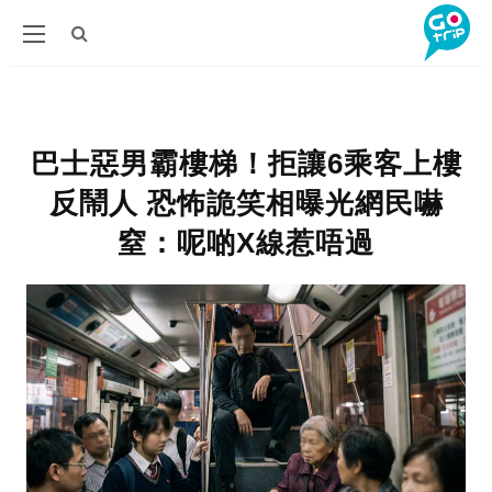
巴士惡男霸樓梯！拒讓6乘客上樓
反鬧人 恐怖詭笑相曝光網民嚇
窒：呢啲X線惹唔過