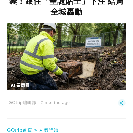
囊！跟住「聖誕貼士」下注 結局
全城轟動
GOtrip編輯部
2 months ago
GOtrip首頁
人氣話題