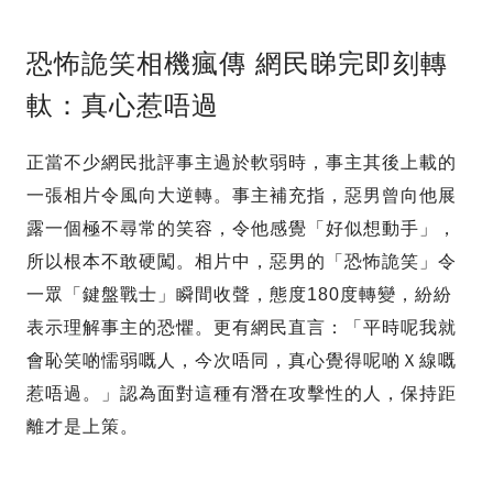
恐怖詭笑相機瘋傳 網民睇完即刻轉
軚：真心惹唔過
正當不少網民批評事主過於軟弱時，事主其後上載的
一張相片令風向大逆轉。事主補充指，惡男曾向他展
露一個極不尋常的笑容，令他感覺「好似想動手」，
所以根本不敢硬闖。相片中，惡男的「恐怖詭笑」令
一眾「鍵盤戰士」瞬間收聲，態度180度轉變，紛紛
表示理解事主的恐懼。更有網民直言：「平時呢我就
會恥笑啲懦弱嘅人，今次唔同，真心覺得呢啲Ｘ線嘅
惹唔過。」認為面對這種有潛在攻擊性的人，保持距
離才是上策。