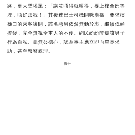
路，更大聲喝罵：「講咗唔得就唔得，要上樓全部等
埋，唔好煩我！」其後連巴士司機開咪廣播，要求樓
梯口的乘客讓開，該名惡男依然無動於衷，繼續低頭
摸袋，完全無視全車人的不便。網民紛紛鬧爆該男子
行為自私、毫無公德心，認為事主應立即向車長求
助，甚至報警處理。
廣告