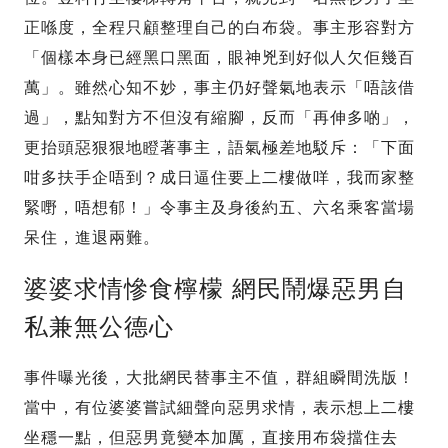
正喺度，全程只顧整理自己的白布袋。事主形容對方
「個樣本身已經黑口黑面，眼神兇到好似人欠佢幾百
萬」。雖然心知不妙，事主仍好聲氣地表示「唔該借
過」，點知對方不但沒有縮腳，反而「再伸多啲」，
更抬頭惡狠狠地瞪著事主，語氣極差地駁斥：「下面
咁多扶手企唔到？成日逼住要上二樓做咩，我而家整
緊嘢，唔想郁！」令事主及身後約五、六名乘客當場
呆住，進退兩難。
婆婆求情慘食檸檬 網民鬧爆惡男自
私兼無公德心
事件曝光後，大批網民替事主不值，群組瞬間洗版！
當中，有位婆婆嘗試細聲向惡男求情，表示想上二樓
坐穩一點，但惡男竟變本加厲，直接用布袋擋住去