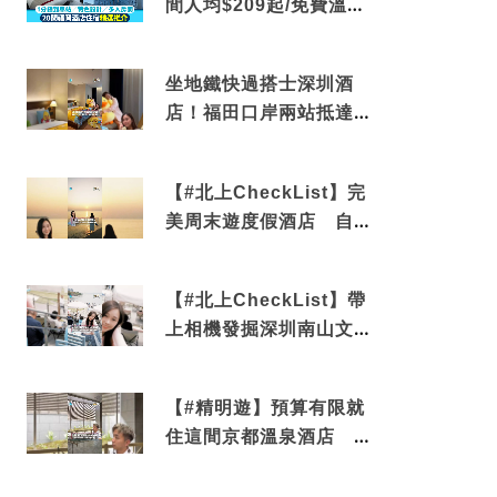
間人均$209起/免費溫泉/
近博多車站
坐地鐵快過搭士深圳酒
店！福田口岸兩站抵達
還有免費烘洗服務
【#北上CheckList】完
美周末遊度假酒店 自帶
電影院 必打卡深圳膠囊
列車
【#北上CheckList】帶
上相機發掘深圳南山文藝
角落 2天1夜住進海景套
房享受私人時光
【#精明遊】預算有限就
住這間京都溫泉酒店 車
站行5分鐘可達 必吃自助
早餐