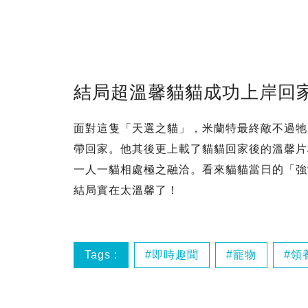
結局超溫馨貓貓成功上岸回
面對這隻「天選之貓」，米蘭特最終敵不過牠
帶回家。他其後更上載了貓貓回家後的溫馨片
一人一貓相處極之融洽。看來貓貓當日的「強
結局實在太溫馨了！
Tags :
即時趣聞
寵物
領