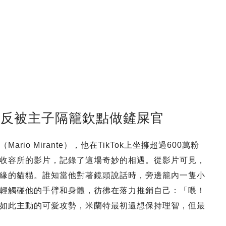
貓反被主子隔籠欽點做鏟屎官
o Mirante），他在TikTok上坐擁超過600萬粉
收容所的影片，記錄了這場奇妙的相遇。從影片可見，
緣的貓貓。誰知當他對著鏡頭說話時，旁邊籠內一隻小
輕觸碰他的手臂和身體，彷彿在落力推銷自己：「喂！
如此主動的可愛攻勢，米蘭特最初還想保持理智，但最