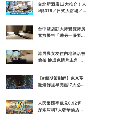
台北新酒店12大推介！人
均$379／日式大浴場／1
分鐘到捷運／米芝蓮推介
台中酒店訂大床變雙床房
竟放警告「睡另一張要加
錢」網民：好孤寒
港男與女友住內地酒店被
偷拍 慘成色情片主角 鏡
頭位置曝光 逾180間酒店
中招
【#假期策劃師】東京聖
誕燈飾提早亮起!7大必去
打卡點 快把路線收藏吧
人民幣匯率低見0.92算
探索深圳7大奢華酒店體