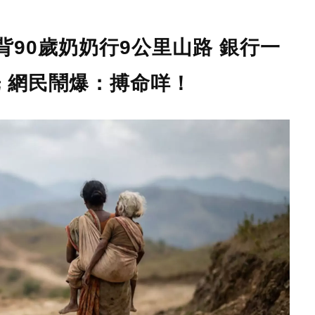
90歲奶奶行9公里山路 銀行一
 網民鬧爆：搏命咩！