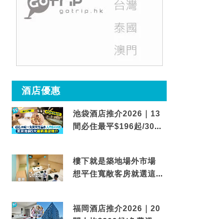
酒店優惠
池袋酒店推介2026｜13
間必住最平$196起/30秒
到車站/免費碳酸溫泉
樓下就是築地場外市場
想平住寬敞客房就選這間
東京酒店
福岡酒店推介2026｜20