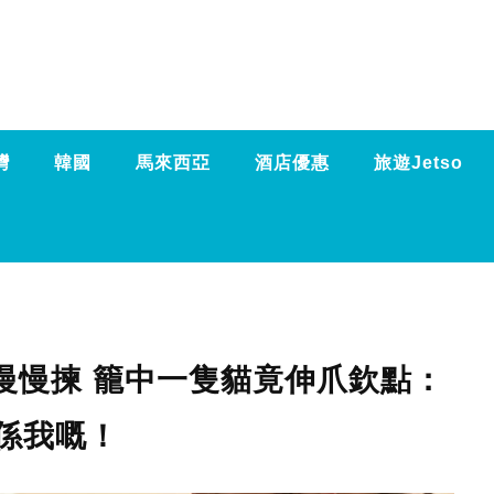
灣
韓國
馬來西亞
酒店優惠
旅遊Jetso
慢慢揀 籠中一隻貓竟伸爪欽點：
係我嘅！