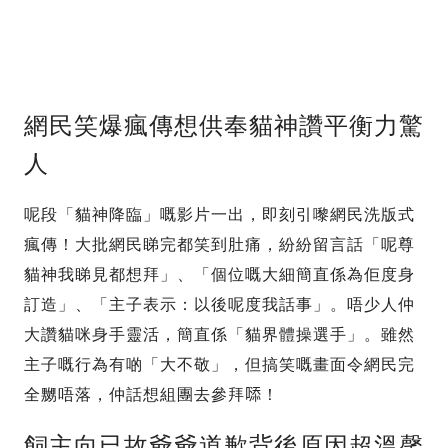
網民笑爆瘋傳想供奉貓神讚平衡力驚
人
呢段「貓神降臨」嘅影片一出，即刻引嚟網民洗版式
瘋傳！大批網民睇完都笑到肚痛，紛紛留言話「呢尊
貓神我睇見都想拜」、「個位嘅大細簡直係為佢度身
訂造」、「主子表示：以後呢度我話事」。唔少人仲
大讚貓咪身手靈活，簡直係「貓界體操選手」。雖然
主子嘅行為有啲「大不敬」，但搞笑嘅畫面令網民完
全嬲唔落，仲話想組團去參拜𠻹！
飼主向已故爺爺道歉背後原因超溫馨