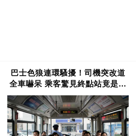
巴士色狼連環騷擾！司機突改道
全車嚇呆 乘客驚見終點站竟是…