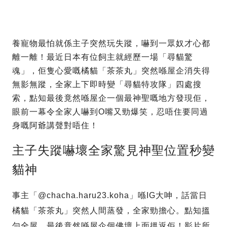
養寵物最怕就係主子突然玩失蹤，嚇到一眾奴才心都
離一離！最近日本有位飼主就經歷一場「尋貓驚
魂」，佢隻心愛嘅橘貓「茶茶丸」突然喺屋企消失得
無影無蹤，全家上下即時變「尋貓特攻隊」四處搜
索，點知最後竟然喺屋企一個最神聖嘅地方發現佢，
眼前一幕令全家人嚇到O嘴又勁爆笑，忍唔住要同過
身嘅阿爺講聲對唔住！
主子失蹤嚇壞全家驚見神聖位置秒變
貓神
事主「@chacha.haru23.koha」喺IG大呻，話當日
橘貓「茶茶丸」突然人間蒸發，全家勁擔心。點知搵
勻全屋，最後竟然喺屋企個佛壇上面搵返佢！影片所