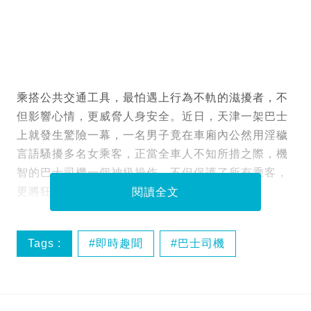
乘搭公共交通工具，最怕遇上行為不軌的滋擾者，不
但影響心情，更威脅人身安全。近日，天津一架巴士
上就發生驚險一幕，一名男子竟在車廂內公然用淫穢
言語騷擾多名女乘客，正當全車人不知所措之際，機
智的巴士司機一個神級操作，不但保護了所有乘客，
更將狂徒直接「送上門」，結局大快人心！
閱讀全文
Tags :
即時趣聞
巴士司機
社會熱話