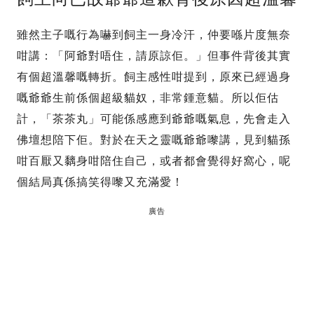
雖然主子嘅行為嚇到飼主一身冷汗，仲要喺片度無奈
咁講：「阿爺對唔住，請原諒佢。」但事件背後其實
有個超溫馨嘅轉折。飼主感性咁提到，原來已經過身
嘅爺爺生前係個超級貓奴，非常鍾意貓。所以佢估
計，「茶茶丸」可能係感應到爺爺嘅氣息，先會走入
佛壇想陪下佢。對於在天之靈嘅爺爺嚟講，見到貓孫
咁百厭又黐身咁陪住自己，或者都會覺得好窩心，呢
個結局真係搞笑得嚟又充滿愛！
廣告