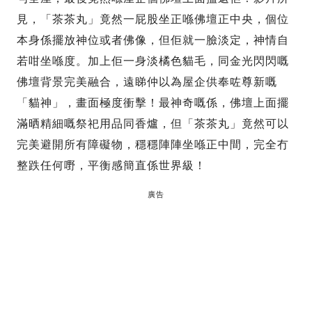
見，「茶茶丸」竟然一屁股坐正喺佛壇正中央，個位
本身係擺放神位或者佛像，但佢就一臉淡定，神情自
若咁坐喺度。加上佢一身淡橘色貓毛，同金光閃閃嘅
佛壇背景完美融合，遠睇仲以為屋企供奉咗尊新嘅
「貓神」，畫面極度衝擊！最神奇嘅係，佛壇上面擺
滿晒精細嘅祭祀用品同香爐，但「茶茶丸」竟然可以
完美避開所有障礙物，穩穩陣陣坐喺正中間，完全冇
整跌任何嘢，平衡感簡直係世界級！
廣告