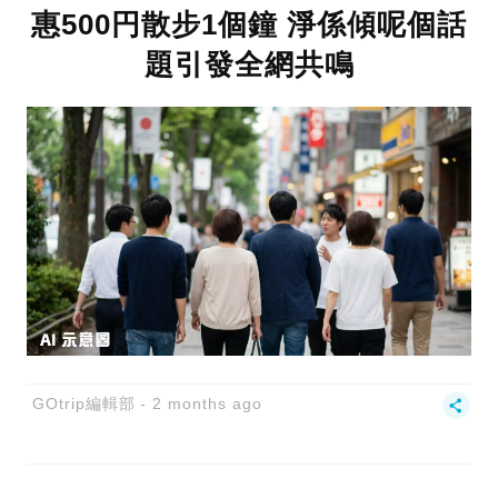
惠500円散步1個鐘 淨係傾呢個話
題引發全網共鳴
GOtrip編輯部
2 months ago