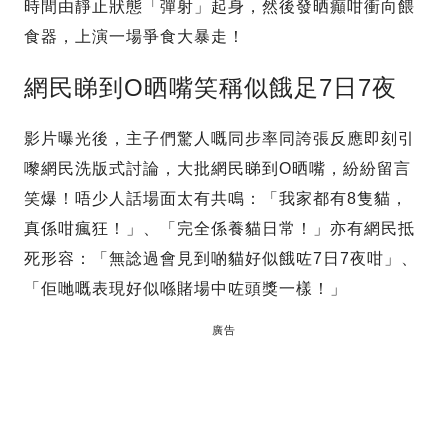
時間由靜止狀態「彈射」起身，然後發晒癲咁衝向餵
食器，上演一場爭食大暴走！
網民睇到O晒嘴笑稱似餓足7日7夜
影片曝光後，主子們驚人嘅同步率同誇張反應即刻引
嚟網民洗版式討論，大批網民睇到O晒嘴，紛紛留言
笑爆！唔少人話場面太有共鳴：「我家都有8隻貓，
真係咁瘋狂！」、「完全係養貓日常！」亦有網民抵
死形容：「無諗過會見到啲貓好似餓咗7日7夜咁」、
「佢哋嘅表現好似喺賭場中咗頭獎一樣！」
廣告