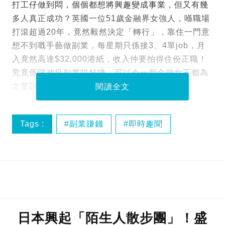
打工仔做到悶，個個都想將興趣變成事業，但又有幾
多人真正成功？英國一位51歲金融界女強人，喺職場
打滾超過20年，竟然毅然決定「轉行」，靠住一門意
想不到嘅手藝做副業，每星期只係接3、4單job，月
入竟然高達$32,000港紙，收入仲要拍得住份正職！
究竟係咩神級副業咁好賺，可以令一個金融女王都為
之驚訝？
閱讀全文
Tags :
副業賺錢
即時趣聞
英國生活
日本興起「陌生人散步團」！盛