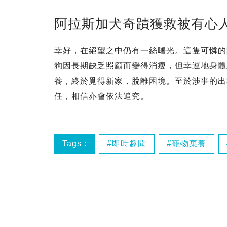
阿拉斯加犬奇蹟獲救被有心
幸好，在絕望之中仍有一絲曙光。這隻可憐的
狗因長期缺乏照顧而變得消瘦，但幸運地身體
養，終於覓得新家，脫離困境。至於涉事的出
任，相信亦會依法追究。
Tags :
即時趣聞
寵物棄養