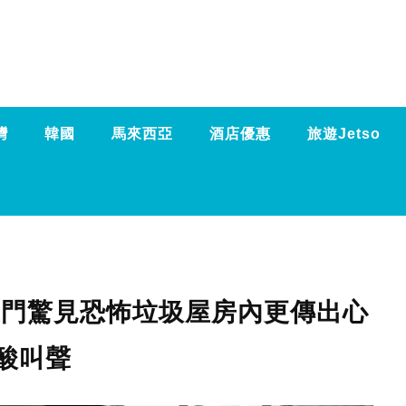
灣
韓國
馬來西亞
酒店優惠
旅遊Jetso
上門驚見恐怖垃圾屋房內更傳出心
酸叫聲