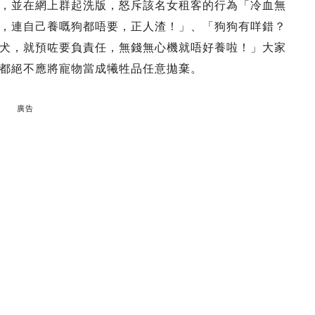
，並在網上群起洗版，怒斥該名女租客的行為「冷血無
，連自己養嘅狗都唔要，正人渣！」、「狗狗有咩錯？
犬，就預咗要負責任，無錢無心機就唔好養啦！」大家
都絕不應將寵物當成犧牲品任意拋棄。
廣告