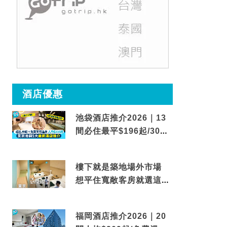
酒店優惠
池袋酒店推介2026｜13
間必住最平$196起/30秒
到車站/免費碳酸溫泉
樓下就是築地場外市場
想平住寬敞客房就選這間
東京酒店
福岡酒店推介2026｜20