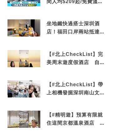
間人均$209起/免費溫泉/
近博多車站
坐地鐵快過搭士深圳酒
店！福田口岸兩站抵達
還有免費烘洗服務
【#北上CheckList】完
美周末遊度假酒店 自帶
電影院 必打卡深圳膠囊
列車
【#北上CheckList】帶
上相機發掘深圳南山文藝
角落 2天1夜住進海景套
房享受私人時光
【#精明遊】預算有限就
住這間京都溫泉酒店 車
站行5分鐘可達 必吃自助
早餐