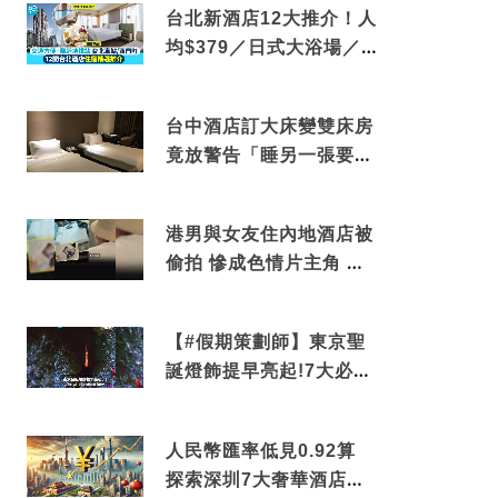
台北新酒店12大推介！人
均$379／日式大浴場／1
分鐘到捷運／米芝蓮推介
台中酒店訂大床變雙床房
竟放警告「睡另一張要加
錢」網民：好孤寒
港男與女友住內地酒店被
偷拍 慘成色情片主角 鏡
頭位置曝光 逾180間酒店
中招
【#假期策劃師】東京聖
誕燈飾提早亮起!7大必去
打卡點 快把路線收藏吧
人民幣匯率低見0.92算
探索深圳7大奢華酒店體