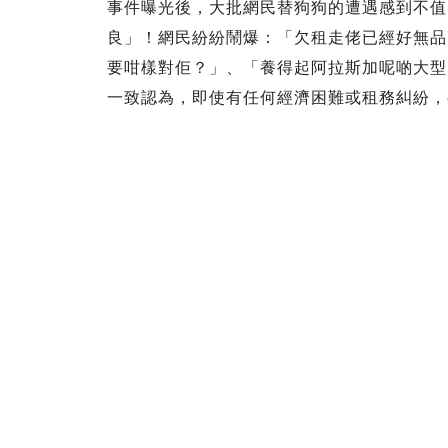
事件曝光後，大批網民替狗狗的遭遇感到不值
良」！網民紛紛鬧爆：「欠租走佬已經好無品
要咁樣對佢？」、「養得起阿拉斯加呢啲大型
一致認為，即使有任何經濟困難或租務糾紛，