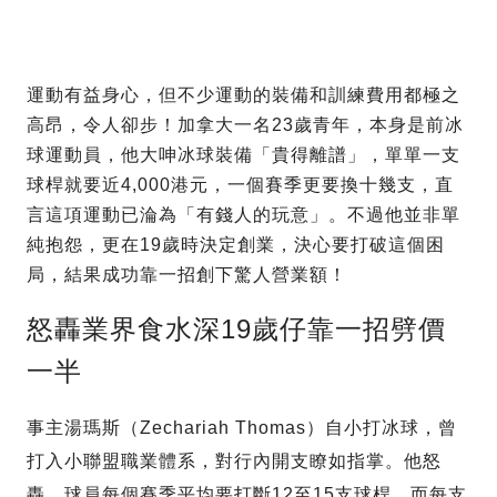
運動有益身心，但不少運動的裝備和訓練費用都極之
高昂，令人卻步！加拿大一名23歲青年，本身是前冰
球運動員，他大呻冰球裝備「貴得離譜」，單單一支
球桿就要近4,000港元，一個賽季更要換十幾支，直
言這項運動已淪為「有錢人的玩意」。不過他並非單
純抱怨，更在19歲時決定創業，決心要打破這個困
局，結果成功靠一招創下驚人營業額！
怒轟業界食水深19歲仔靠一招劈價
一半
事主湯瑪斯（Zechariah Thomas）自小打冰球，曾
打入小聯盟職業體系，對行內開支瞭如指掌。他怒
轟，球員每個賽季平均要打斷12至15支球桿，而每支