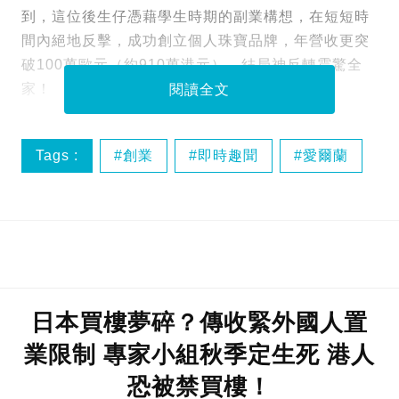
到，這位後生仔憑藉學生時期的副業構想，在短短時
間內絕地反擊，成功創立個人珠寶品牌，年營收更突
破100萬歐元（約910萬港元），結局神反轉震驚全
家！
閱讀全文
Tags :
創業
即時趣聞
愛爾蘭
日本買樓夢碎？傳收緊外國人置
業限制 專家小組秋季定生死 港人
恐被禁買樓！