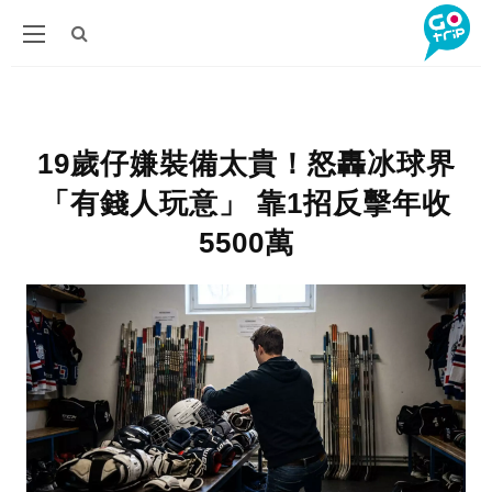
19歲仔嫌裝備太貴！怒轟冰球界
「有錢人玩意」 靠1招反擊年收
5500萬