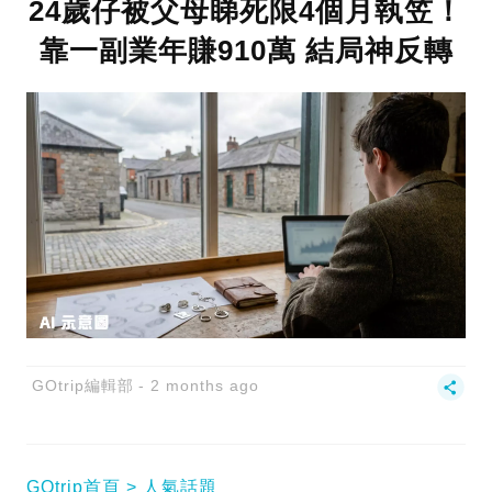
24歲仔被父母睇死限4個月執笠！
靠一副業年賺910萬 結局神反轉
GOtrip編輯部
2 months ago
GOtrip首頁
人氣話題