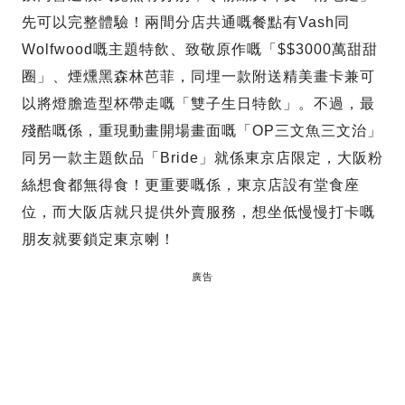
先可以完整體驗！兩間分店共通嘅餐點有Vash同
Wolfwood嘅主題特飲、致敬原作嘅「$$3000萬甜甜
圈」、煙燻黑森林芭菲，同埋一款附送精美畫卡兼可
以將燈膽造型杯帶走嘅「雙子生日特飲」。不過，最
殘酷嘅係，重現動畫開場畫面嘅「OP三文魚三文治」
同另一款主題飲品「Bride」就係東京店限定，大阪粉
絲想食都無得食！更重要嘅係，東京店設有堂食座
位，而大阪店就只提供外賣服務，想坐低慢慢打卡嘅
朋友就要鎖定東京喇！
廣告