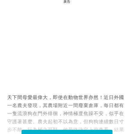
廣告
天下間母愛最偉大，即使在動物世界亦然！近日外國
一名農夫發現，其農場附近一間廢棄倉庫，每日都有
一隻流浪狗在門外徘徊，神情極度焦躁不安，似乎在
守護著甚麼。農夫起初不以為意，但狗狗連續數日寸
步不離，行為極之可疑，他最終決定上前查看，結果