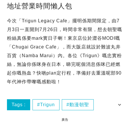
地址營業時間懶人包
今次「Trigun Legacy Cafe」擺明係期間限定，由7
月3日一直開到7月26日，時間非常有限，想去朝聖嘅
粉絲真係要mark實日子喇！東京店位於澀谷MODI嘅
「Chugai Grace Cafe」，而大阪店就設於難波丸井
百貨（Namba Marui）內。各位《Trigun》嘅忠實粉
絲，無論你係咪身在日本，睇完呢個消息係咪已經燃
起你嘅熱血？快啲plan定行程，準備好去重溫呢部90
年代神作帶嚟嘅感動啦！
Tags :
Trigun
動漫朝聖
即時日本消息
廣告