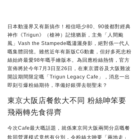
日本動漫界又有新搞作！相信唔少80、90後都對經典
神作《Trigun》（槍神）記憶猶新，主角「人間颱
風」Vash the Stampede嘅瀟灑身影，絕對係一代人
嘅集體回憶。雖然近年有新版CG動畫，但好多死忠粉
絲始終最愛98年嘅手繪版本。為回應粉絲熱情，官方
宣佈將於今年7月3日至26日，在東京澀谷及大阪難波
開設期間限定嘅「Trigun Legacy Cafe」，消息一出
即刻引爆粉絲期待，準備好銀彈去朝聖未？
東京大阪店餐飲大不同 粉絲呻笨要
飛兩轉先食得齊
今次Cafe最大嘅話題，就係東京同大阪兩間分店嘅餐
飲同營運模式竟然有分別，令粉絲大呻要「兩地走」