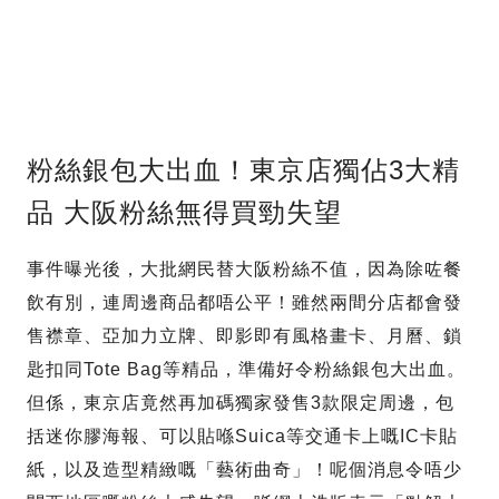
粉絲銀包大出血！東京店獨佔3大精
品 大阪粉絲無得買勁失望
事件曝光後，大批網民替大阪粉絲不值，因為除咗餐
飲有別，連周邊商品都唔公平！雖然兩間分店都會發
售襟章、亞加力立牌、即影即有風格畫卡、月曆、鎖
匙扣同Tote Bag等精品，準備好令粉絲銀包大出血。
但係，東京店竟然再加碼獨家發售3款限定周邊，包
括迷你膠海報、可以貼喺Suica等交通卡上嘅IC卡貼
紙，以及造型精緻嘅「藝術曲奇」！呢個消息令唔少