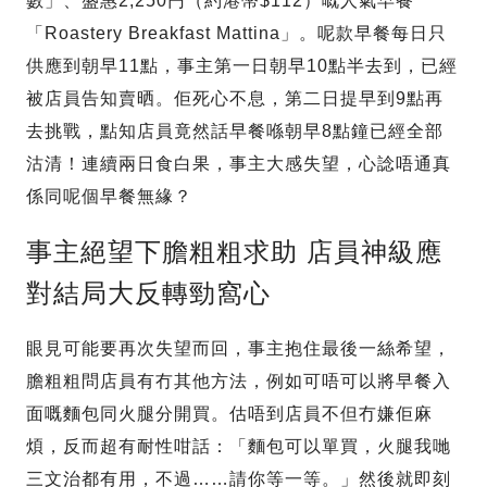
數」、盛惠2,250円（約港幣$112）嘅人氣早餐
「Roastery Breakfast Mattina」。呢款早餐每日只
供應到朝早11點，事主第一日朝早10點半去到，已經
被店員告知賣晒。佢死心不息，第二日提早到9點再
去挑戰，點知店員竟然話早餐喺朝早8點鐘已經全部
沽清！連續兩日食白果，事主大感失望，心諗唔通真
係同呢個早餐無緣？
事主絕望下膽粗粗求助 店員神級應
對結局大反轉勁窩心
眼見可能要再次失望而回，事主抱住最後一絲希望，
膽粗粗問店員有冇其他方法，例如可唔可以將早餐入
面嘅麵包同火腿分開買。估唔到店員不但冇嫌佢麻
煩，反而超有耐性咁話：「麵包可以單買，火腿我哋
三文治都有用，不過……請你等一等。」然後就即刻