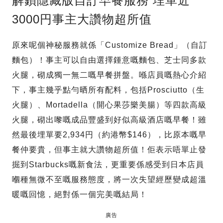
解鎖隱藏版自訂早餐服務 埋單近
3000円事主大讚物超所值
原來呢個神秘服務就係「Customize Bread」（自訂
麵包）！事主可以自由選擇鍾意嘅麵包、芝士同多款
火腿，砌成獨一無二嘅早餐拼盤。喺店員嘅熱心介紹
下，事主幾乎點勻晒所有配料，包括Prosciutto（生
火腿）、Mortadella（開心果莎樂美腸）等四款高級
火腿，砌出嚟嘅成品豐盛到好似高級酒店嘅早餐！雖
然最後埋單要2,934円（約港幣$146），比原本嘅早
餐仲要貴，但事主就大讚物超所值！佢表示唔單止發
掘到Starbucks嘅新食法，更重要係感受到日本店員
嗰種無微不至嘅服務態度，將一次失望經歷變成超溫
暖嘅回憶，絕對係一個完美嘅結局！
廣告