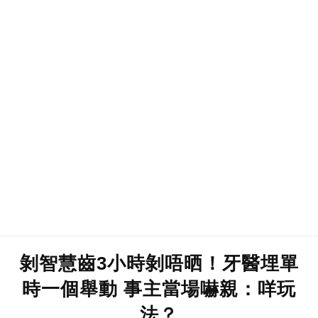
剝智慧齒3小時剝唔晒！牙醫埋單
時一個舉動 事主當場嚇親：咩玩
法？