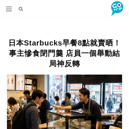
日本Starbucks早餐8點就賣晒！
事主慘食閉門羹 店員一個舉動結
局神反轉