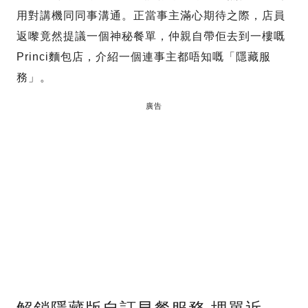
用對講機同同事溝通。正當事主滿心期待之際，店員
返嚟竟然提議一個神秘餐單，仲親自帶佢去到一樓嘅
Princi麵包店，介紹一個連事主都唔知嘅「隱藏服
務」。
廣告