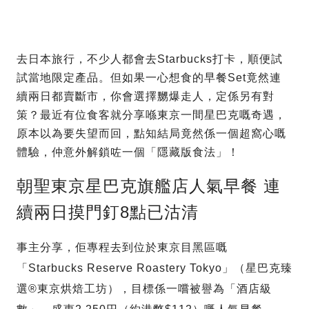
去日本旅行，不少人都會去Starbucks打卡，順便試
試當地限定產品。但如果一心想食的早餐Set竟然連
續兩日都賣斷市，你會選擇嬲爆走人，定係另有對
策？最近有位食客就分享喺東京一間星巴克嘅奇遇，
原本以為要失望而回，點知結局竟然係一個超窩心嘅
體驗，仲意外解鎖咗一個「隱藏版食法」！
朝聖東京星巴克旗艦店人氣早餐 連
續兩日摸門釘8點已沽清
事主分享，佢專程去到位於東京目黑區嘅
「Starbucks Reserve Roastery Tokyo」（星巴克臻
選®東京烘焙工坊），目標係一嚐被譽為「酒店級