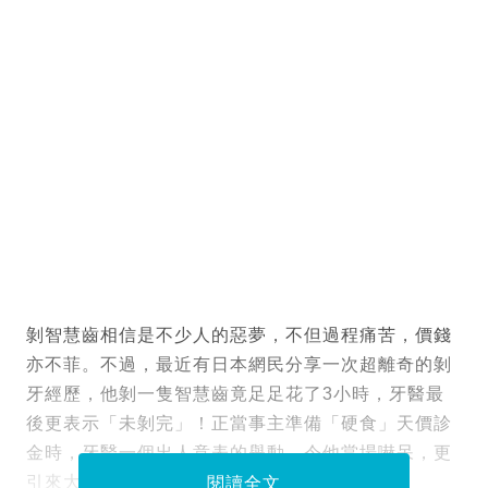
剝智慧齒相信是不少人的惡夢，不但過程痛苦，價錢
亦不菲。不過，最近有日本網民分享一次超離奇的剝
牙經歷，他剝一隻智慧齒竟足足花了3小時，牙醫最
後更表示「未剝完」！正當事主準備「硬食」天價診
金時，牙醫一個出人意表的舉動，令他當場嚇呆，更
引來大批網民洗版熱議！
閱讀全文