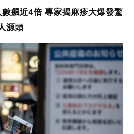
數飆近4倍 專家揭麻疹大爆發驚
人源頭