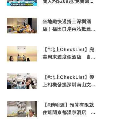
間人均$209起/免費溫泉/
近博多車站
坐地鐵快過搭士深圳酒
店！福田口岸兩站抵達
還有免費烘洗服務
【#北上CheckList】完
美周末遊度假酒店 自帶
電影院 必打卡深圳膠囊
列車
【#北上CheckList】帶
上相機發掘深圳南山文藝
角落 2天1夜住進海景套
房享受私人時光
【#精明遊】預算有限就
住這間京都溫泉酒店 車
站行5分鐘可達 必吃自助
早餐