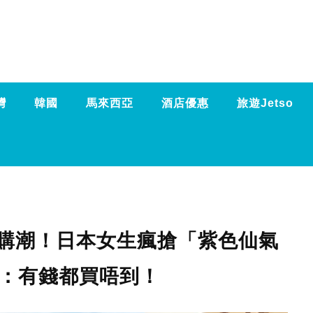
灣
韓國
馬來西亞
酒店優惠
旅遊Jetso
掀搶購潮！日本女生瘋搶「紫色仙氣
民：有錢都買唔到！