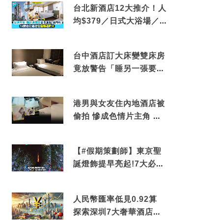
台北新酒店12大推介！人
均$379／日式大浴場／1
分鐘到捷運／米芝蓮推介
台中酒店訂大床變雙床房
竟放警告「睡另一張要加
錢」網民：好孤寒
港男與女友住內地酒店被
偷拍 慘成色情片主角 鏡
頭位置曝光 逾180間酒店
中招
【#假期策劃師】東京聖
誕燈飾提早亮起!7大必去
打卡點 快把路線收藏吧
人民幣匯率低見0.92算
探索深圳7大奢華酒店體