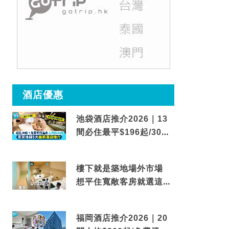
酒店優惠
池袋酒店推介2026｜13
間必住最平$196起/30秒
到車站/免費碳酸溫泉
樓下就是築地場外市場
想平住寬敞客房就選這間
東京酒店
福岡酒店推介2026｜20