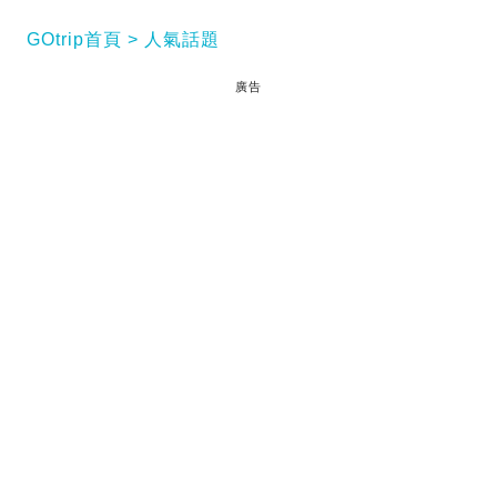
GOtrip首頁
人氣話題
廣告
租屋最怕遇到無良租客！近日，廣西南寧發生一宗令
人髮指的租客失聯事件。一名女租客被指拖欠近兩個