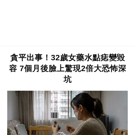
貪平出事！32歲女藥水點痣變毀
容 7個月後臉上驚現2倍大恐怖深
坑