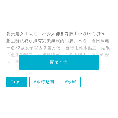
愛美是女士天性，不少人都會為臉上小瑕疵而煩惱，
想盡辦法務求擁有完美無瑕的肌膚。不過，近日福建
一名32歲女子就因貪圖方便，自行用藥水點痣，結果
不但未能變美，更慘遭毀容，在臉上留下一個恐怖深
坑，事隔7個月情況更急轉直下，令她後悔莫及！
閱讀全文
Tags :
即時趣聞
毀容
美容陷阱