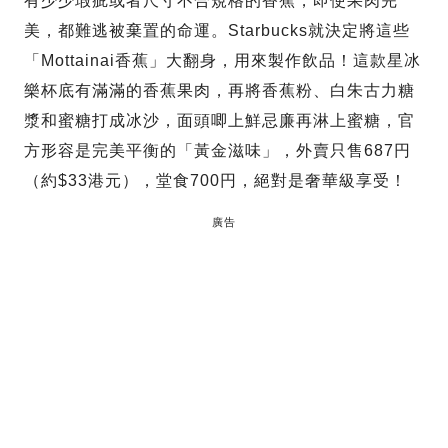
有少少瑕疵或者尺寸不合規格的香蕉，即使果肉完
美，都難逃被棄置的命運。Starbucks就決定將這些
「Mottainai香蕉」大翻身，用來製作飲品！這款星冰
樂杯底有滿滿的香蕉果肉，再將香蕉粉、白朱古力糖
漿和蜜糖打成冰沙，面頭唧上鮮忌廉再淋上蜜糖，官
方形容是完美平衡的「黃金滋味」，外賣只售687円
（約$33港元），堂食700円，絕對是奢華級享受！
廣告