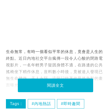
生命無常，有時一個看似平常的休息，竟會是人生的
終點。近日內地社交平台瘋傳一段令人心酸的閉路電
視影片，一名年輕男子疑因身體不適，在路邊的公共
搖椅坐下稍作休息，豈料數小時後，竟被途人發現已
無生命體徵，天人永隔。這段記錄著他最後身影的畫
面曝光後，隨即引起網民熱議，令人不勝唏噓。
閱讀全文
Tags :
內地熱話
即時趣聞