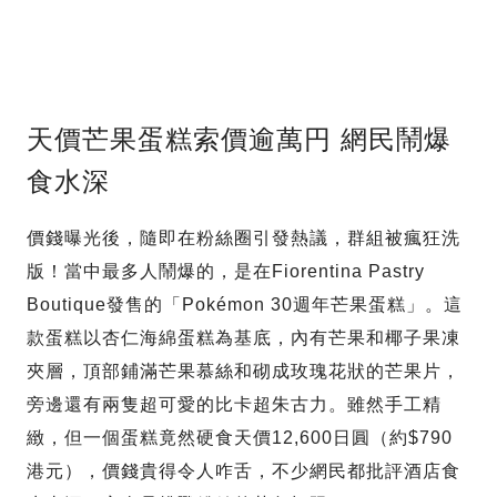
天價芒果蛋糕索價逾萬円 網民鬧爆
食水深
價錢曝光後，隨即在粉絲圈引發熱議，群組被瘋狂洗
版！當中最多人鬧爆的，是在Fiorentina Pastry
Boutique發售的「Pokémon 30週年芒果蛋糕」。這
款蛋糕以杏仁海綿蛋糕為基底，內有芒果和椰子果凍
夾層，頂部鋪滿芒果慕絲和砌成玫瑰花狀的芒果片，
旁邊還有兩隻超可愛的比卡超朱古力。雖然手工精
緻，但一個蛋糕竟然硬食天價12,600日圓（約$790
港元），價錢貴得令人咋舌，不少網民都批評酒店食