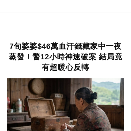
社會悲劇
7旬婆婆$46萬血汗錢藏家中一夜
蒸發！警12小時神速破案 結局竟
有超暖心反轉