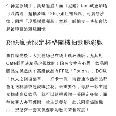
仲神還原觸手，夠晒過癮！而《尼爾》fans就更加唔
可以錯過，超抽象嘅「2B小姐姐裙底風」可麗餅沙
律，同埋「現場採購彈幕」意粉，睇怕食一啖都會諗
起被彈幕追殺嘅回憶！
粉絲瘋搶限定杯墊隨機抽勁睇彩數
事件曝光後，大批粉絲已在網上瘋狂洗版，尤其對
Cafe嘅周邊精品虎視眈眈！除咗食物有心思，飲品同
贈品先係戲肉！高級飲品有FF嘅「Potion」、DQ嘅
「旅人之回復藥草」，打卡一流！而普通冷熱飲品都
會附送杯套或超靚嘅拉花。最重要係，每點一款主題
食物或高級飲品，就可以隨機獲贈一張限定杯墊，而
每位客人亦可獲贈一款主題餐墊，款式同樣係隨機
抽，想儲齊一套真係要睇彩數同荷包深度！