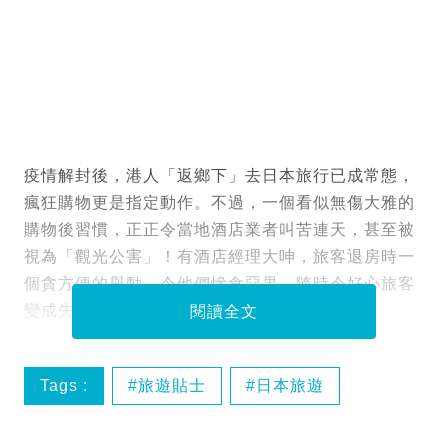
疫情解封後，港人「返鄉下」去日本旅行已成常態，
瘋狂購物更是指定動作。不過，一個看似無傷大雅的
購物後習慣，正正令當地酒店業者叫苦連天，甚至被
視為「觀光公害」！有酒店經理大呻，旅客退房時一
個貪方便的舉動，令他們慘食惡果，隨時令好心旅客
變成失格旅人，大家遊日時千萬要留意！
閱讀全文
Tags :
旅遊貼士
日本旅遊
札幌