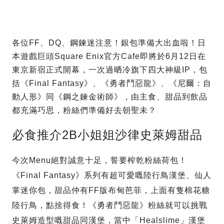
各位FF、DQ、鋼鍊迷注意！銀包準備大出血啦！日
本遊戲巨頭Square Enix官方Cafe即將於6月12日在
東京新宿正式開幕，一次過晒冷旗下四大神級IP，包
括《Final Fantasy》、《勇者鬥惡龍》、《尼爾：自
動人形》同《鋼之鍊金術師》，由主食、甜品到飲品
都充滿巧思，粉絲們準備好去朝聖未？
必食推介2B小姐姐沙律史萊姆甜品
今次Menu絕對誠意十足，誓要榨乾粉絲荷包！
《Final Fantasy》系列有超可愛嘅陸行鳥漢堡、仙人
掌迷你包，甜品仲有FF版布甸芭菲，上面有隻棉花糖
陸行鳥，點捨得食！《勇者鬥惡龍》粉絲就可以挑戰
史萊姆造型嘅甜品同漢堡，當中「Healslime」漢堡