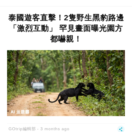
泰國遊客直擊！2隻野生黑豹路邊
「激烈互動」 罕見畫面曝光園方
都嚇親！
GOtrip編輯部
3 months ago