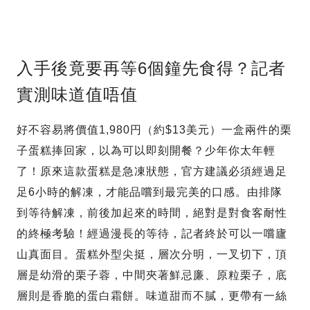
入手後竟要再等6個鐘先食得？記者
實測味道值唔值
好不容易將價值1,980円（約$13美元）一盒兩件的栗
子蛋糕捧回家，以為可以即刻開餐？少年你太年輕
了！原來這款蛋糕是急凍狀態，官方建議必須經過足
足6小時的解凍，才能品嚐到最完美的口感。由排隊
到等待解凍，前後加起來的時間，絕對是對食客耐性
的終極考驗！經過漫長的等待，記者終於可以一嚐廬
山真面目。蛋糕外型尖挺，層次分明，一叉切下，頂
層是幼滑的栗子蓉，中間夾著鮮忌廉、原粒栗子，底
層則是香脆的蛋白霜餅。味道甜而不膩，更帶有一絲