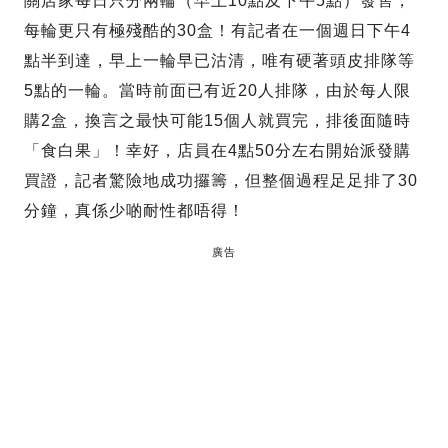
關店家每日只分兩輪（早上10點及下午5點）發售，
每輪更只有極殘酷的30盒！有記者在一個週日下午4
點半到達，早上一輪早已沽清，唯有硬著頭皮排隊等
5點的一輪。當時前面已有近20人排隊，由於每人限
購2盒，換言之最快可能15個人就買完，排後面隨時
「食白果」！幸好，店員在4點50分左右開始派發購
買證，記者驚險地成功攞籌，但整個過程足足排了30
分鐘，真係少啲耐性都唔得！
廣告