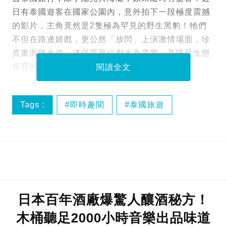
日有泰國遊客在國家公園內，意外拍下一段極度震撼
的影片，主角竟然是2隻極為罕見的野生黑豹！牠們
不但在路邊嬉戲，更公然「放閃」上演激情場面，珍
貴畫面曝光後，連保育單位都大為震驚，直呼是生態
保育的一大喜訊！
閱讀全文
Tags :
即時趣聞
泰國旅遊
野生動物
日本百年酒廠爆驚人釀酒秘方！
木桶聽足2000小時音樂出品味道