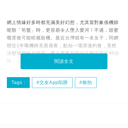
網上情緣好多時都充滿美好幻想，尤其當對象係機師
呢類「筍盤」時，更容易令人墮入愛河！不過，甜蜜
嘅背後可能暗藏殺機。最近台灣就有一名女子，同網
戀近1年嘅機師見面過夜，點知一場浪漫約會，竟然
演變成恐怖片情節，事主更要反鎖自己喺浴室近40分
鐘，上演一場驚心動魄嘅絕嶺求生記！
閱讀全文
Tags :
交友App陷阱
偷拍
即時趣聞