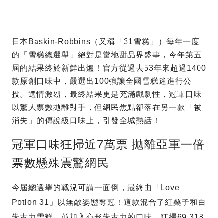
日本Baskin-Robbins（又稱「31雪糕」）每年一度
的「雪糕總選舉」絕對是當地甜品界盛事，今年第五
屆的結果終於新鮮出爐！官方從過去53年來超過1400
款原創口味中，嚴選出100強讓全國雪糕迷進行公
投。選情激烈，最終結果更是充滿戲劇性，冠軍口味
以驚人票數拋離對手，但網民焦點卻落在另一款「被
消失」的傳說級口味上，引發全城熱話！
冠軍口味狂掃近7萬票 拋離亞軍一倍
票數懸殊震驚網民
今屆總選舉的戰況可謂一面倒，最終由「Love
Potion 31」以無敵姿態奪冠！這款混合了紅桑子和白
朱古力雪糕，並加入心形朱古力的口味，狂掃69,318