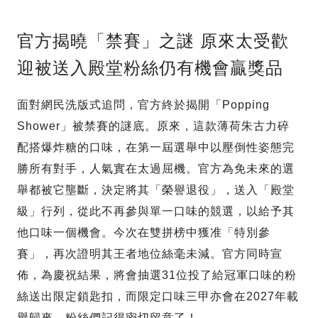
官方揭曉「禁賽」之謎 原來太受歡
迎被送入殿堂粉絲仍有機會贏獎品
面對網民洗版式追問，官方終於揭開「Popping
Shower」被禁賽的謎底。原來，這款薄荷朱古力碎
配搭爆炸糖的口味，在第一屆選舉中以壓倒性姿態完
勝所有對手，人氣實在太過屈機。官方為免未來的選
舉都被它壟斷，決定將其「榮譽退役」，送入「殿堂
級」行列，從此不再參與單一口味的競選，以給予其
他口味一個機會。今次在雙拼榜中獲准「特別參
賽」，再次證明其王者地位絲毫未減。官方同時宣
佈，為慶祝結果，將會抽選31位投了給冠軍口味的粉
絲送出限定鎖匙扣，而限定口味三甲亦會在2027年載
譽歸來，粉絲們記得密切留意了！