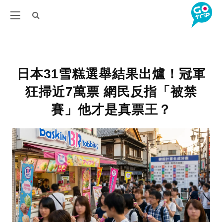
日本31雪糕選舉結果出爐！冠軍
狂掃近7萬票 網民反指「被禁
賽」他才是真票王？