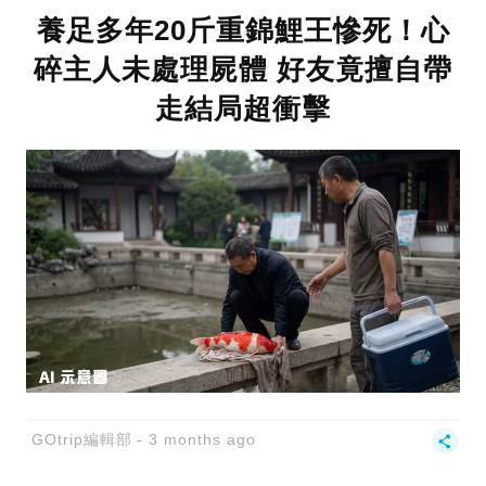
養足多年20斤重錦鯉王慘死！心
碎主人未處理屍體 好友竟擅自帶
走結局超衝擊
GOtrip編輯部
3 months ago