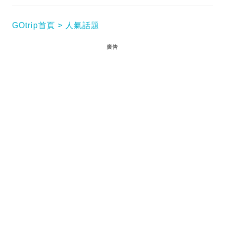
GOtrip首頁
人氣話題
廣告
將心愛寵物視為家人，是不少飼主的寫照。牠們的離
世，往往帶來沉重打擊。近日，內地一宗寵物悲歌在