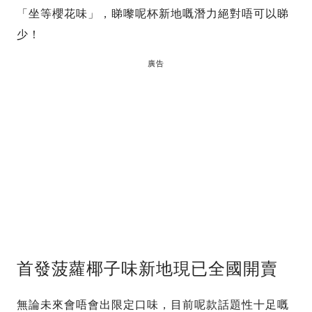
「坐等櫻花味」，睇嚟呢杯新地嘅潛力絕對唔可以睇
少！
廣告
首發菠蘿椰子味新地現已全國開賣
無論未來會唔會出限定口味，目前呢款話題性十足嘅