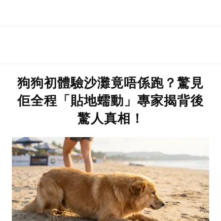
淋巴癌
狗狗初體驗沙灘竟唔係跑？驚見
佢全程「貼地蠕動」專家揭背後
驚人真相！