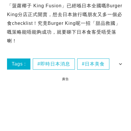
「菠蘿椰子 King Fusion」已經喺日本全國嘅Burger
King分店正式開賣，想去日本旅行嘅朋友又多一個必
食checklist！究竟Burger King呢一招「甜品救國」
嘅策略能唔能夠成功，就要睇下日本食客受唔受落
喇！
Tags :
即時日本消息
日本美食
漢堡王
廣告