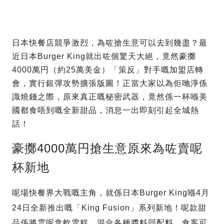
日本快餐店競爭激烈，為咗搶生意可以去到幾盡？最
近日本Burger King就出咗個驚天大絕，竟然豪擲
4000萬円（約25萬美金）「策反」對手嘅加盟店轉
會，實行銀彈攻勢擴張版圖！正當大家以為佢哋淨係
識燒錢之際，原來真正嘅秘密武器，竟然係一杯喺美
國都食唔到嘅全新甜品，消息一出即刻引起全城熱
話！
豪擲4000萬円搶生意原來為咗賣呢
杯新地
呢場快餐界大戰嘅主角，就係日本Burger King喺4月
24日全新推出嘅「King Fusion」系列新地！呢款甜
品係將雲呢拿軟雪糕，混合各種醬料同配料，食客可