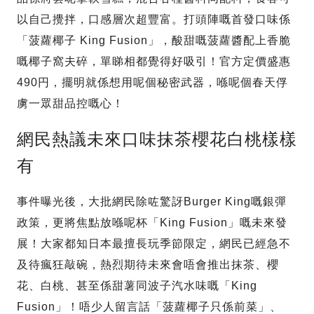
以自己攪拌，口感層次超豐富。打頭陣嘅首發口味係
「菠蘿椰子 King Fusion」，酸甜嘅菠蘿醬配上香脆
嘅椰子窩夫碎，單睇相都覺得好吸引！官方定價盛惠
490円，擺明就係想用呢個秘密武器，喺呢個春天俘
虜一眾甜品控嘅心！
網民熱議未來口味抹茶櫻花白桃樣樣
有
事件曝光後，大批網民除咗驚訝Burger King嘅銀彈
政策，更將焦點放喺呢杯「King Fusion」嘅未來發
展！大家都知日本最擅長玩季節限定，網民已經急不
及待瘋狂敲碗，熱烈期待未來會唔會推出抹茶、櫻
花、白桃、甚至係甜薯同波子汽水味嘅「King
Fusion」！唔少人留言話「菠蘿椰子只係前菜」、