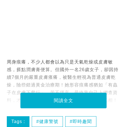
周身痕癢，不少人都會以為只是天氣乾燥或皮膚敏
感，搽點潤膚膏便算。但國外一名26歲女子，卻因持
續7個月的嚴重皮膚瘙癢，被醫生輕視為普通皮膚乾
燥，險些錯過黃金治療期！她形容痕癢感猶如「有蟲
子在皮膚下爬行」，苦不堪言，最終靠自己上網查資
料，才驚覺身體早已響起致命警號，揭發恐怖真相！
閱讀全文
Tags :
健康警號
即時趣聞