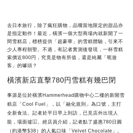
去日本旅行，除了瘋狂購物，品嚐當地限定的甜品亦
是指定動作！最近，橫濱一個大型商場內就新開了一
間雪糕店，標榜提供「超豪華」的雪糕體驗，引來不
少人專程朝聖。不過，有記者實測後發現，一杯雪糕
索價近800円，究竟是物有所值，還是純屬「呃遊
客」的噱頭？
橫濱新店直擊780円雪糕有幾巴閉
事源是位於橫濱Hammerhead購物中心二樓的新開雪
糕店「Cool Fuel」，以「融化規則」為口號，主打
全新食法。記者於平日早上到訪，已見店外出現人
龍，場面墟冚。經店員介紹，記者點了盛惠780日圓
（約港幣$38）的人氣口味「Velvet Chocolate」。