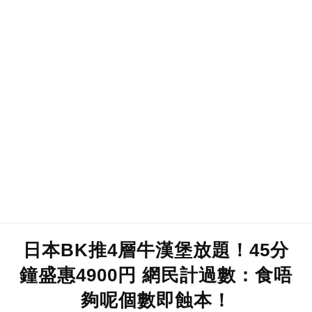
日本BK推4層牛漢堡放題！45分
鐘盛惠4900円 網民計過數：食唔
夠呢個數即蝕本！