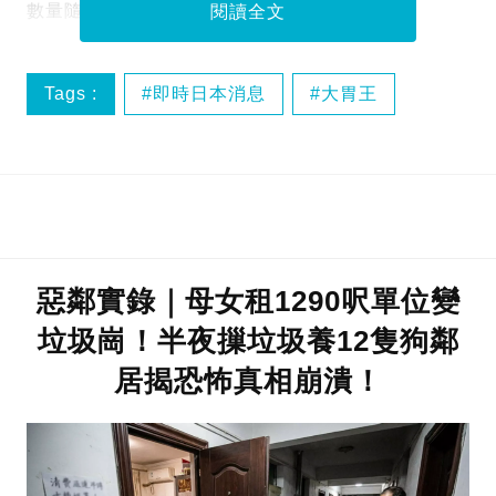
數量隨時「蝕本離場」！
閱讀全文
Tags :
即時日本消息
大胃王
放題
惡鄰實錄｜母女租1290呎單位變
垃圾崗！半夜摷垃圾養12隻狗鄰
居揭恐怖真相崩潰！