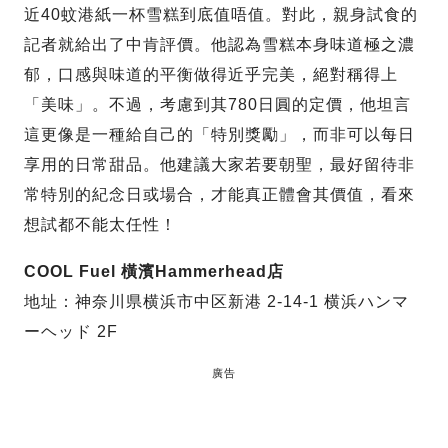
近40蚊港紙一杯雪糕到底值唔值。對此，親身試食的
記者就給出了中肯評價。他認為雪糕本身味道極之濃
郁，口感與味道的平衡做得近乎完美，絕對稱得上
「美味」。不過，考慮到其780日圓的定價，他坦言
這更像是一種給自己的「特別獎勵」，而非可以每日
享用的日常甜品。他建議大家若要朝聖，最好留待非
常特別的紀念日或場合，才能真正體會其價值，看來
想試都不能太任性！
COOL Fuel 橫濱Hammerhead店
地址：神奈川県横浜市中区新港 2-14-1 横浜ハンマ
ーヘッド 2F
廣告