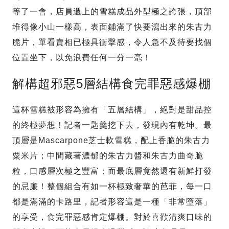
等了一會，店員遞上的雪糕成品外型極之誇張，頂部
堆得像小山一樣高，表面鋪滿了快要瀉出來的朱古力
脆片，單看賣相已極具衝擊感，令人急不及待要找個
位置坐下，以免浪費任何一分一毫！
解構超邪惡5層結構食完罪惡感爆棚
這杯雪糕被形容為擁有「五層結構」，絕對是甜品控
的終極夢想！記者一匙羹挖下去，發現內有乾坤。最
頂層是Mascarpone芝士軟雪糕，配上香脆的朱古力
粟米片；中間藏著濃郁的朱古力醬和朱古力曲奇脆
粒，口感層次極之豐富；而最底層竟然還有新鮮打發
的忌廉！整個組合有如一杯極致奢華的芭菲，每一口
都是滿滿的卡路里，記者形容這是一種「非常墮落」
的享受，食完罪惡感肯定爆棚。對於喜歡清爽口味的