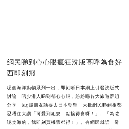
網民睇到心心眼瘋狂洗版高呼為食好
西即刻飛
呢個海洋動物系列一出，即刻喺日本網上引發洗版式
討論，唔少港人睇到都心心眼，紛紛喺各大旅遊群組
分享，tag爆朋友話要去日本朝聖！大批網民睇到相都
忍唔住大讚「可愛到犯規，點捨得食呀！」、「為咗
呢隻海豹，我即刻買機票都得！」。有網民就話，雖