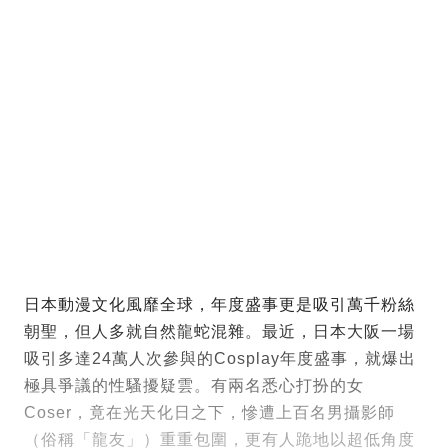
日本動漫文化風靡全球，年度盛事更是吸引萬千粉絲
朝聖，但人多就自然龍蛇混雜。最近，日本大阪一場
吸引多達24萬人次參與的Cosplay年度盛事，就爆出
極具爭議的性騷擾疑雲。有兩名悉心打扮的女
Coser，竟在光天化日之下，慘遭上百名男攝影師
（俗稱「龍友」）重重包圍，更有人跪地以超低角度