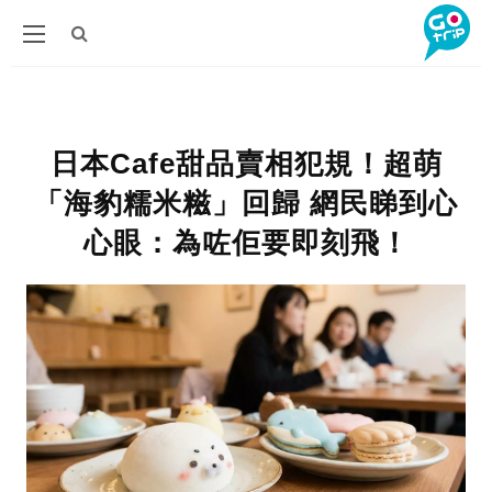
日本Cafe甜品賣相犯規！超萌
「海豹糯米糍」回歸 網民睇到心
心眼：為咗佢要即刻飛！