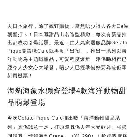
去日本旅行，除了瘋狂購物，當然唔少得去各大Cafe
朝聖打卡！日本嘅甜品出名造型精緻，每次有新品推
出都成功引爆話題。最近，由人氣家居服品牌Gelato
Pique開設嘅Cafe就再度「出招」，推出一系列以海
洋動物為主題嘅甜品，可愛程度爆燈，淨係睇相都已
經令人少女心大爆發，唔少人已經準備好要為咗佢即
刻買機票！
海豹海象水獺齊登場4款海洋動物甜
品萌爆登場
今次Gelato Pique Cafe推出嘅「海洋動物甜品系
列」真係誠意十足，打頭陣嘅係去年大受歡迎、強勢
回歸嘅「煙韌海豹Crepe」（¥1,290）！軟糯嘅麻糬