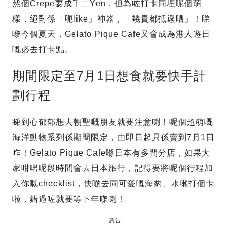
然個Crepe要成千二Yen，但為咗打卡同埋呢個萌
樣，絕對係「呃like」神器，「幾貴都抵返晒」！睇
嚟今個夏天，Gelato Pique Cafe又會成為港人遊日
嘅必去打卡點。
期間限定至7月1日想食就要快手計
劃行程
睇到心郁郁想去朝聖嘅朋友就要注意喇！呢個超萌嘅
海洋動物系列係期間限定，由即日起只係賣到7月1日
咋！Gelato Pique Cafe喺日本有多間分店，如果大
家咁啱呢段時間會去日本旅行，記得要將呢個行程加
入你嘅checklist，快啲去同可愛嘅海豹、水獺打個卡
啦，錯過咗就要等下年㗎喇！
廣告