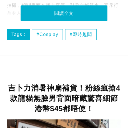
拍攝，相關畫面在網上瘋傳，引發全城怒火，直斥行
為令人髮指！
閱讀全文
Tags :
Cosplay
即時趣聞
日本
吉卜力消暑神扇補貨！粉絲瘋搶4
款龍貓無臉男背面暗藏驚喜細節
港幣$45都唔使！