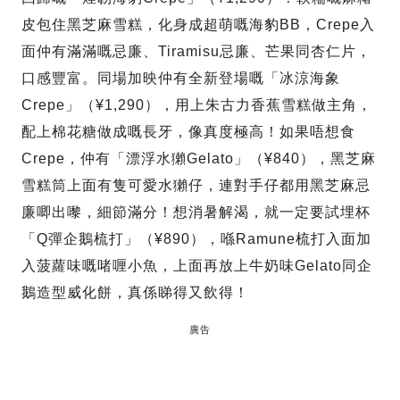
皮包住黑芝麻雪糕，化身成超萌嘅海豹BB，Crepe入
面仲有滿滿嘅忌廉、Tiramisu忌廉、芒果同杏仁片，
口感豐富。同場加映仲有全新登場嘅「冰涼海象
Crepe」（¥1,290），用上朱古力香蕉雪糕做主角，
配上棉花糖做成嘅長牙，像真度極高！如果唔想食
Crepe，仲有「漂浮水獺Gelato」（¥840），黑芝麻
雪糕筒上面有隻可愛水獺仔，連對手仔都用黑芝麻忌
廉唧出嚟，細節滿分！想消暑解渴，就一定要試埋杯
「Q彈企鵝梳打」（¥890），喺Ramune梳打入面加
入菠蘿味嘅啫喱小魚，上面再放上牛奶味Gelato同企
鵝造型威化餅，真係睇得又飲得！
廣告