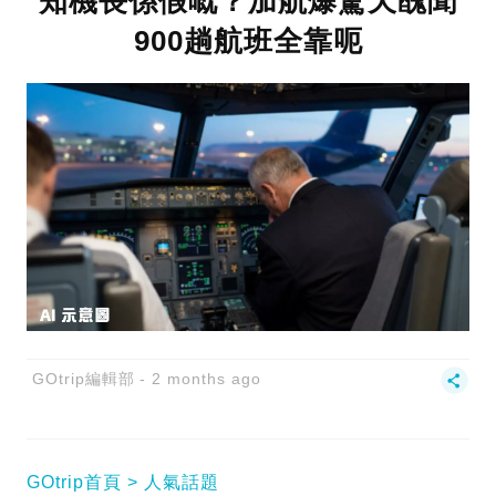
知機長係假嘅？加航爆驚天醜聞
900趟航班全靠呃
GOtrip編輯部
2 months ago
GOtrip首頁
人氣話題