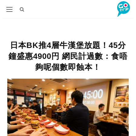
日本BK推4層牛漢堡放題！45分
鐘盛惠4900円 網民計過數：食唔
夠呢個數即蝕本！