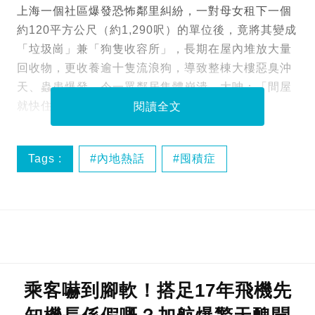
上海一個社區爆發恐怖鄰里糾紛，一對母女租下一個
約120平方公尺（約1,290呎）的單位後，竟將其變成
「垃圾崗」兼「狗隻收容所」，長期在屋內堆放大量
回收物，更收養逾十隻流浪狗，導致整棟大樓惡臭沖
天、蟲患爆發，令一眾鄰居集體崩潰，大呻：「間屋
就快住唔到人！」
閱讀全文
Tags :
內地熱話
囤積症
鄰里糾紛
乘客嚇到腳軟！搭足17年飛機先