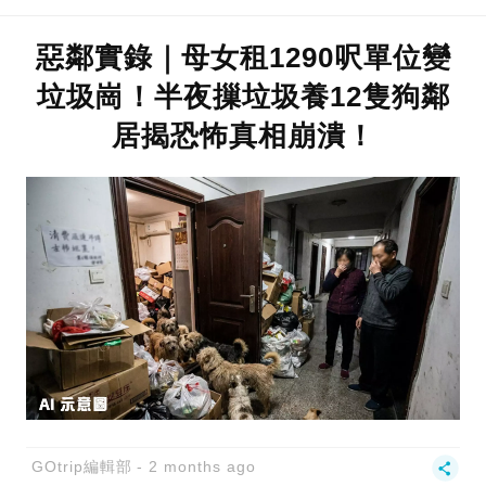
惡鄰實錄｜母女租1290呎單位變
垃圾崗！半夜摷垃圾養12隻狗鄰
居揭恐怖真相崩潰！
GOtrip編輯部
2 months ago