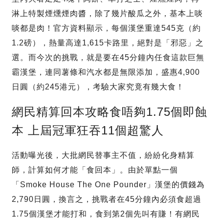
淋上特製煙燻煙肉醬，除了幾片酸瓜之外，基本上啖
啖都是肉！官方資料顯示，每個漢堡重達545克（約
1.2磅），熱量高達1,615卡路里，絕對是「邪惡」之
選。而今次的挑戰，就是要在45分鐘內任食這款巨無
霸漢堡，連同薯條和汽水都是無限添加，盛惠4,900
日圓（約245港元），考驗大家究竟有幾大食！
網民精算回本攻略食唔夠1.75個即蝕
本 上屆冠軍狂吞11個超驚人
活動曝光後，大批網民替事主不值，紛紛化身精算
師，計算如何才能「食回本」。由於單點一個
「Smoke House The One Pounder」漢堡的價錢為
2,790日圓，換言之，挑戰者在45分鐘內必須食超過
1.75個漢堡才能打和，食到第2個先叫有賺！有網民