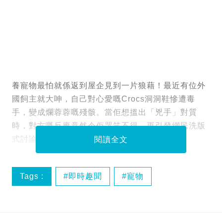
養寵物最怕就係返到屋企見到一片狼藉！最近有位外
國飼主就大呻，自己對心愛嘅Crocs洞洞鞋慘遭毒
手，變成爛蓉蓉嘅殘骸。當佢想搵出「兇手」對質
時，對方嘅反應竟然令佢哭笑不得，更引發網民洗版
式討論！
閱讀全文
Tags :
即時趣聞
寵物
拉布拉多