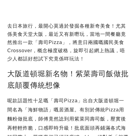
去日本旅行，最開心莫過於發掘各種新奇美食！尤其
係美食天堂大阪，最近又有新嘢玩，當地一間餐廳竟
然推出一款「壽司Pizza」，將意日兩國嘅國民美食
Crossover，概念極度破格，旋即引起網上熱議，唔
少人都話好想試下究竟係咩玩法！
大阪道頓堀新名物！紫菜壽司飯做批
底顛覆傳統想像
呢款話題性十足嘅「壽司Pizza」出自大阪道頓堀一
間名為「海鮮物語」嘅居酒屋。有別於傳統Pizza用
麵粉做批底，師傅竟然諗到用紫菜同壽司飯，壓實後
再輕輕炸脆，口感即時升級！批底面頭再鋪滿各式海