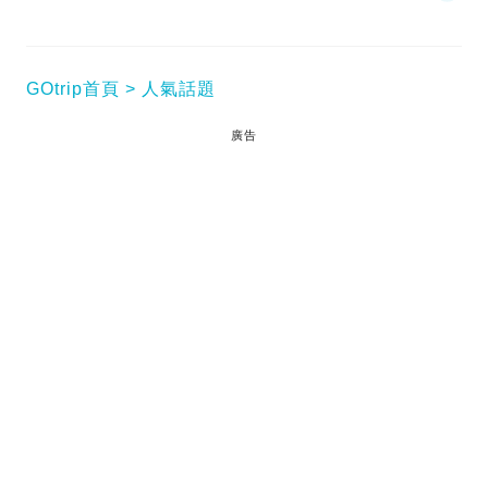
GOtrip首頁
人氣話題
廣告
網絡世界競爭激烈，唔少KOL為咗吸睛博流量，真係