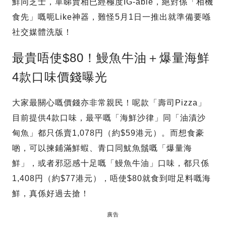
鮮同芝士，單睇賣相已經極度IG-able，絕對係「相機
食先」嘅呃Like神器，難怪5月1日一推出就準備要喺
社交媒體洗版！
最貴唔使$80！鰻魚牛油＋爆量海鮮
4款口味價錢曝光
大家最關心嘅價錢亦非常親民！呢款「壽司Pizza」
目前提供4款口味，最平嘅「海鮮沙律」同「油漬沙
甸魚」都只係賣1,078円（約$59港元）。而想食豪
啲，可以揀鋪滿鮮蝦、青口同魷魚鬚嘅「爆量海
鮮」，或者邪惡感十足嘅「鰻魚牛油」口味，都只係
1,408円（約$77港元），唔使$80就食到咁足料嘅海
鮮，真係好過去搶！
廣告