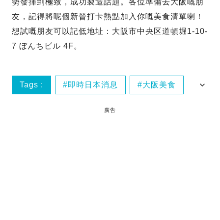
勢發揮到極致，成功製造話題。各位準備去大阪嘅朋
友，記得將呢個新晉打卡熱點加入你嘅美食清單喇！
想試嘅朋友可以記低地址：大阪市中央区道頓堀1-10-
7 ぼんちビル 4F。
Tags :
即時日本消息
大阪美食
日本旅遊
廣告