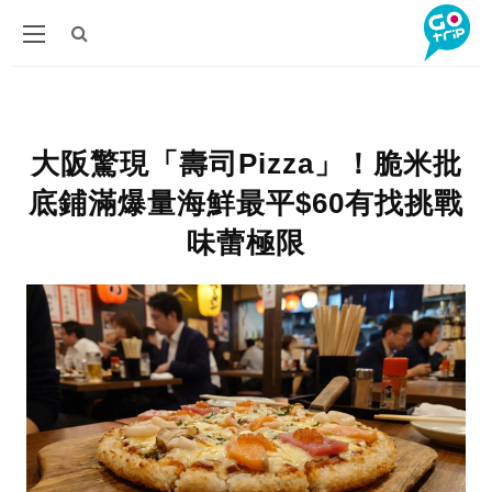
大阪驚現「壽司Pizza」！脆米批
底鋪滿爆量海鮮最平$60有找挑戰
味蕾極限