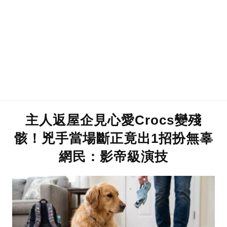
主人返屋企見心愛Crocs變殘
骸！兇手當場斷正竟出1招扮無辜
網民：影帝級演技