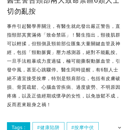
醫生警告頸部兩大致命禁區6類人士
切勿亂按
事件引起醫學界關注，有醫生就此發出嚴正警告，直
指頸部其實滿佈「致命禁區」！醫生指出，頸後肌群
可以輕揉，但頸側及頸前部位匯集大量關鍵血管及神
經，包括「頸動脈竇」壓力感測器，絕對不能亂按。
一旦手法粗暴或力度過猛，極可能撕裂動脈血管，引
發中風，甚至心跳驟停。醫生同時提醒，有6類人士
絕不適宜接受按摩，特別是頸肩部位，包括有皮膚破
損、骨質疏鬆、心腦血管疾病、過度疲勞、不明原因
疼痛，以及正值經期或懷孕的女性，以免放鬆不成，
反而惹來殺身之禍！
Tags :
健康陷阱
按摩中伏