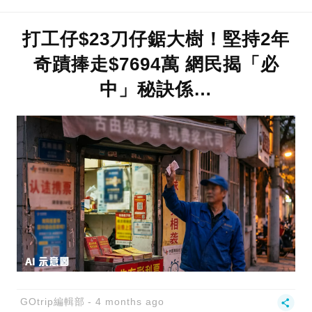
打工仔$23刀仔鋸大樹！堅持2年
奇蹟捧走$7694萬 網民揭「必
中」秘訣係…
GOtrip編輯部
4 months ago