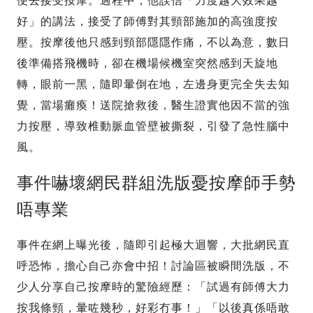
便去接受按摩。過程中，他誤信「力度越大效果越
好」的講法，接受了師傅對其頸部施加的高強度按
壓。按摩後他只感到頸部隱隱作痛，不以為意，數日
後準備搭飛機時，卻在機場候機室突然感到天旋地
轉，眼前一黑，隨即暈倒在地，左邊身更完全失去知
覺，當場癱瘓！送院搶救後，醫生證實他因不當的強
力按壓，導致椎動脈血管壁被撕裂，引發了急性腦中
風。
事件嚇壞網民群組洗版憂按摩師手勢
唔專業
事件在網上曝光後，隨即引起極大迴響，大批網民直
呼恐怖，擔心自己亦會中招！討論區被瞬間洗版，不
少人分享自己按摩時的驚險經歷：「試過有師傅大力
按我條頸，暈咗幾秒，好彩冇事！」「以後真係唔敢