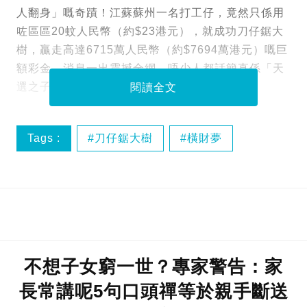
人翻身」嘅奇蹟！江蘇蘇州一名打工仔，竟然只係用
咗區區20蚊人民幣（約$23港元），就成功刀仔鋸大
樹，贏走高達6715萬人民幣（約$7694萬港元）嘅巨
額彩金，消息一出震撼全網，唔少人都話簡直係「天
選之子」！
閱讀全文
Tags :
刀仔鋸大樹
橫財夢
熱話
不想子女窮一世？專家警告：家
長常講呢5句口頭禪等於親手斷送