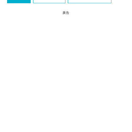
原宿
KiddyLand
廣告