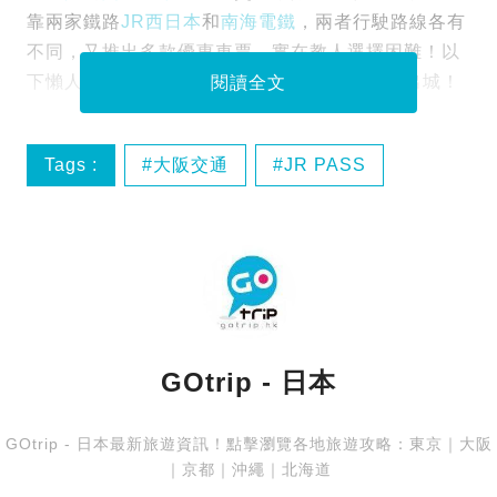
靠兩家鐵路
JR西日本
和
南海電鐵
，兩者行駛路線各有
不同，又推出多款優惠車票，實在教人選擇困難！以
下懶人包，幫你挑選最佳的列車和車票，極速出城！
閱讀全文
Tags :
大阪交通
JR PASS
心齋橋
關西機場
GOtrip - 日本
GOtrip - 日本最新旅遊資訊！點擊瀏覽各地旅遊攻略：
東京
｜
大阪
｜
京都
｜
沖繩
｜
北海道