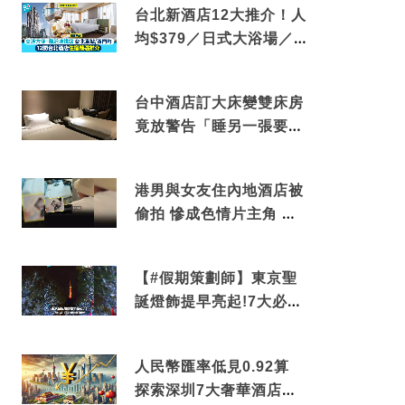
台北新酒店12大推介！人
均$379／日式大浴場／1
分鐘到捷運／米芝蓮推介
台中酒店訂大床變雙床房
竟放警告「睡另一張要加
錢」網民：好孤寒
港男與女友住內地酒店被
偷拍 慘成色情片主角 鏡
頭位置曝光 逾180間酒店
中招
【#假期策劃師】東京聖
誕燈飾提早亮起!7大必去
打卡點 快把路線收藏吧
人民幣匯率低見0.92算
探索深圳7大奢華酒店體