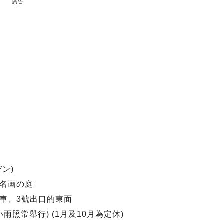
廣告
ン)
名画の庭
車、3號出口的東面
)(小雨照常舉行) (1月及10月為定休)