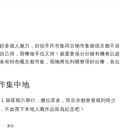
好多個人魅力，好似手作市集同古物市集都係京都不容
自己得，買嚟做手信又得！最重要係分分鐘有機會以超
各有特色嘅京都市集，我哋將佢列晒整理好出嚟，各位
手作集中地
 1 個星期六舉行，攤位眾多，而且亦都會發堀到唔少
，不如買下本地人嘅作品留為紀念吧！
廣告