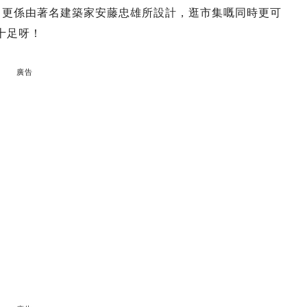
rden 更係由著名建築家安藤忠雄所設計，逛市集嘅同時更可
十足呀！
廣告