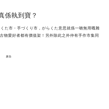
會真係執到寶？
がらくた市・手づくり市，がらくた意思就係一啲無用嘅雜
古物愛好者都有價值架！另外除此之外仲有手作市集同
廣告