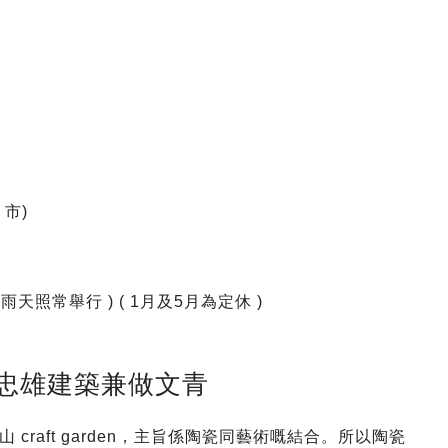
市)
 ( 雨天照常舉行 ) ( 1月及5月為定休 )
安藤忠雄建築兼做文青
raft garden，主旨係陶瓷同藝術嘅結合。所以陶瓷