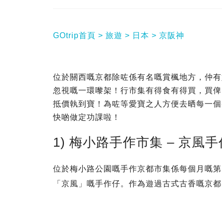
GOtrip首頁
旅遊
日本
京阪神
位於關西嘅京都除咗係有名嘅賞楓地方，仲有
忽視嘅一環嚟架！行市集有得食有得買，買俾
抵價執到寶！
為咗等愛寶之人方便去晒每一個
快啲做定功課啦！
1) 梅小路手作市集 – 京風
位於梅小路公園嘅手作京都市集係每個月嘅第
「京風」嘅手作仔。作為遊過古式古香嘅京都