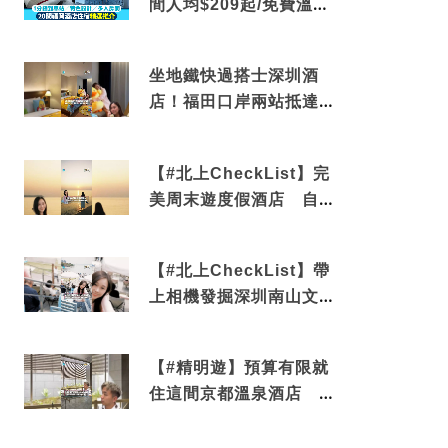
間人均$209起/免費溫泉/
近博多車站
坐地鐵快過搭士深圳酒
店！福田口岸兩站抵達
還有免費烘洗服務
【#北上CheckList】完
美周末遊度假酒店 自帶
電影院 必打卡深圳膠囊
列車
【#北上CheckList】帶
上相機發掘深圳南山文藝
角落 2天1夜住進海景套
房享受私人時光
【#精明遊】預算有限就
住這間京都溫泉酒店 車
站行5分鐘可達 必吃自助
早餐