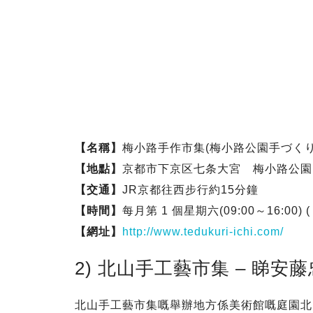
【名稱】
梅小路手作市集(梅小路公園手づくり
【地點】
京都市下京区七条大宮 梅小路公園
【交通】
JR京都往西步行約15分鐘
【時間】
每月第 1 個星期六(09:00～16:00)
【網址】
http://www.tedukuri-ichi.com/
2) 北山手工藝市集 – 睇
北山手工藝市集嘅舉辦地方係美術館嘅庭園北山 c