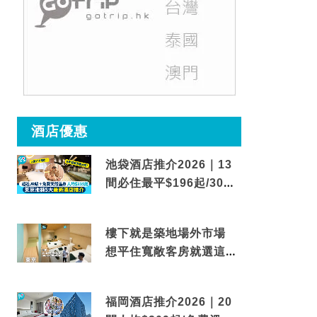
酒店優惠
池袋酒店推介2026｜13
間必住最平$196起/30秒
到車站/免費碳酸溫泉
樓下就是築地場外市場
想平住寬敞客房就選這間
東京酒店
福岡酒店推介2026｜20