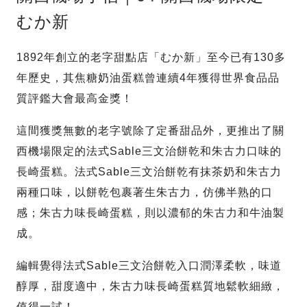
むか新
1892年創立的老字甜點店「むか新」至今已有130多
年歷史，其焦糖奶油蛋糕曾連續4年獲得世界食品品
質評鑑大會最高金獎！
這間獲獎無數的老字號除了定番甜品外，更推出了關
西機場限定的法式Sable三文治餅乾和朱古力口味的
長崎蛋糕。法式Sable三文治餅乾有抹茶奶和朱古力
兩種口味，以餅乾包裹著生朱古力，仿佛半熟的口
感；朱古力味長崎蛋糕，則以濃郁的朱古力和牛油製
成。
編輯覺得法式Sable三文治餅乾入口潤澤柔軟，味道
醇厚，甜度適中，朱古力味長崎蛋糕質地鬆軟細緻，
值得一試！