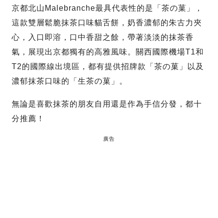
京都北山Malebranche最具代表性的是「茶の菓」，
這款雙層鬆脆抹茶口味貓舌餅，奶香濃郁的朱古力夾
心，入口即溶，口中香甜之餘，帶著淡淡的抹茶香
氣，展現出京都獨有的高雅風味。關西國際機場T1和
T2的國際線出境區，都有提供招牌款「茶の菓」以及
濃郁抹茶口味的「生茶の菓」。
無論是喜歡抹茶的朋友自用還是作為手信分發，都十
分推薦！
廣告