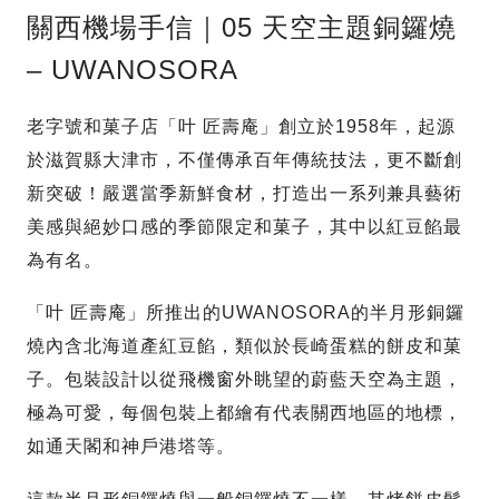
關西機場手信｜05 天空主題銅鑼燒
– UWANOSORA
老字號和菓子店「叶 匠壽庵」創立於1958年，起源
於滋賀縣大津市，不僅傳承百年傳統技法，更不斷創
新突破！嚴選當季新鮮食材，打造出一系列兼具藝術
美感與絕妙口感的季節限定和菓子，其中以紅豆餡最
為有名。
「叶 匠壽庵」所推出的UWANOSORA的半月形銅鑼
燒內含北海道產紅豆餡，類似於長崎蛋糕的餅皮和菓
子。包裝設計以從飛機窗外眺望的蔚藍天空為主題，
極為可愛，每個包裝上都繪有代表關西地區的地標，
如通天閣和神戶港塔等。