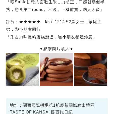
「啲Sable餅乾入面嘅生朱古力超正，口感就勁似半
熟，想食第二round。不過，上機前買，啲人太多」
評分：★★★★★ kiki_1214 52歲女士，家庭主
婦，帶小朋友同行
「朱古力味長崎蛋糕幾濃，啲小朋友都幾鐘意」
地址：關西國際機場第1航廈新國際線出境區
TASTE OF KANSAI 關西旅日記