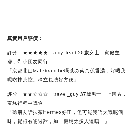
真實用戶評價：
評分：★★★★★ amyHeart 28歲女士，家庭主
婦，帶小朋友同行
「京都北山Malebranche嘅茶の菓真係香濃，好啱我
呢啲抹茶控。獨立包裝好方便」
評分：★★☆☆☆ travel_guy 37歲男士，上班族，
商務行程中購物
「聽朋友話抹茶Hermes好正，但可能我唔太識呢個
味，覺得有啲過甜，加上機場太多人逼嘈！」