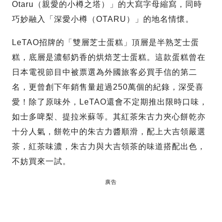
Otaru（親愛的小樽之塔）」的大寫字母縮寫，同時
巧妙融入「深愛小樽（OTARU）」的地名情懷。
LeTAO招牌的「雙層芝士蛋糕」頂層是半熟芝士蛋
糕，底層是濃郁奶香的烘焙芝士蛋糕。這款蛋糕曾在
日本電視節目中被票選為外國旅客必買手信的第二
名，更曾創下年銷售量超過250萬個的紀錄，深受喜
愛！除了原味外，LeTAO還會不定期推出限時口味，
如士多啤梨、提拉米蘇等。其紅茶朱古力夾心餅乾亦
十分人氣，餅乾中的朱古力醬順滑，配上大吉領嚴選
茶，紅茶味濃，朱古力與大吉領茶的味道搭配出色，
不妨買來一試。
廣告