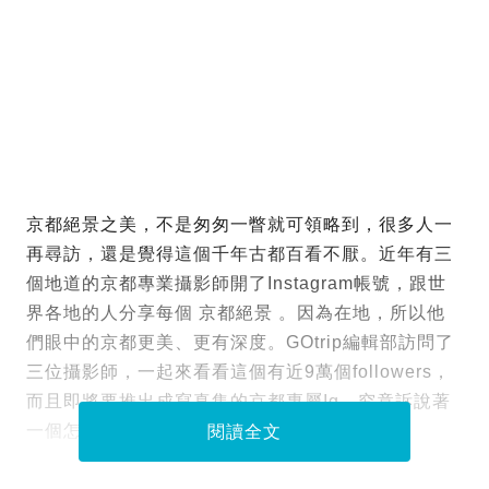
京都絕景之美，不是匆匆一瞥就可領略到，很多人一
再尋訪，還是覺得這個千年古都百看不厭。近年有三
個地道的京都專業攝影師開了Instagram帳號，跟世
界各地的人分享每個 京都絕景 。因為在地，所以他
們眼中的京都更美、更有深度。GOtrip編輯部訪問了
三位攝影師，一起來看看這個有近9萬個followers，
而且即將要推出成寫真集的京都專屬Ig，究竟訴說著
一個怎樣的京都。
閱讀全文