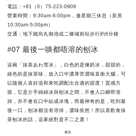
電話：+81（0）75-223-0909
營業時間：9:30am-6:00pm，逢星期三休息（茶房
10:30am-5:00pm）
交通：地下鐵烏丸御池或二條城前站步行約6分鐘
#07 最後一啖都唔溶的刨冰
這碗「抹茶あわ雪冰」，白色的是煉奶冰，甜甜的，
綠色的是抹茶味，放入口中濃厚苦澀味直衝大腦，可
以隨個人喜好混和來吃調配出合適的甜度！質感方
面，它是介乎綿綿冰與刨冰之間，不會入口瞬即溶
掉，亦不會在口中結成冰塊，而最神奇的是，吃到最
後一口，刨冰都沒有溶掉，濃味依然！所以喜歡食抹
茶刨冰的話，這家絕對是不二之選！
廣告