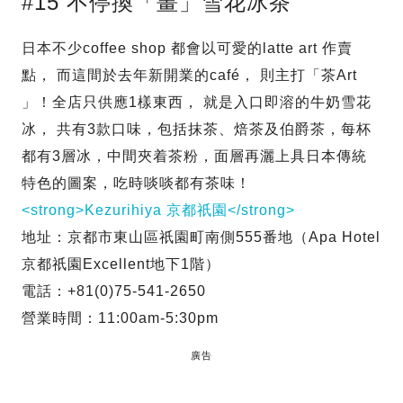
#15 不停換「畫」雪花冰茶
日本不少coffee shop 都會以可愛的latte art 作賣
點， 而這間於去年新開業的café， 則主打「茶Art
」！全店只供應1樣東西， 就是入口即溶的牛奶雪花
冰， 共有3款口味，包括抹茶、焙茶及伯爵茶，每杯
都有3層冰，中間夾着茶粉，面層再灑上具日本傳統
特色的圖案，吃時啖啖都有茶味！
<strong>Kezurihiya 京都祇園</strong>
地址：京都市東山區祇園町南側555番地（Apa Hotel
京都祇園Excellent地下1階）
電話：+81(0)75-541-2650
營業時間：11:00am-5:30pm
廣告