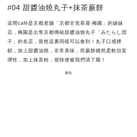
#04 甜醬油燒丸子+抹茶蕨餅
這間café是京都老舖「京都甘党茶屋‧梅園」的姊妹
店，梅園是出售京都傳統甜醬油燒丸子「みたらし団
子」的名店，當然這裏同樣可以食到！丸子口感煙
韌，加上甜醬油燒，非常美味，而蕨餅雖然柔軟但富
彈性，加上抹茶粉，很快便被我們清了碟！
廣告