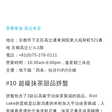
茶寮翠泉 高辻本店
地址：京都市下京区高辻通東洞院東入稲荷町521番
地 京都高辻ビル1階
電話：+81(0)75-278-0111
營業時間：10:30am-6:00pm，逢星期三休息
交通：地下鐵「四条」站步行約5分鐘
#10 超級抹茶甜品拼盤
拼盤包含了3款以高級宇治抹茶製成的甜品。Roll
cake的蛋糕是以新潟產的米粉加入宇治抹茶焗成，入
面捲着香濃的北海道鮮忌廉、抹茶忌廉及抹茶啫喱！