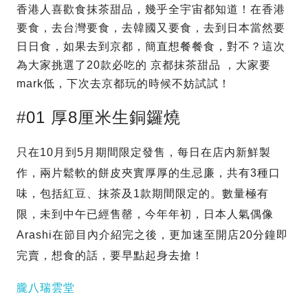
香港人喜歡食抹茶甜品，幾乎全宇宙都知道！在香港
要食，去台灣要食，去韓國又要食，去到日本當然要
日日食，如果去到京都，簡直想餐餐食，對不？這次
為大家挑選了20款必吃的 京都抹茶甜品 ，大家要
mark低，下次去京都玩的時候不妨試試！
#01 厚8厘米生銅鑼燒
只在10月到5月期間限定發售，每日在店内新鮮製
作，兩片鬆軟的餅皮夾實厚厚的生忌廉，共有3種口
味，包括紅豆、抹茶及1款期間限定的。數量極有
限，未到中午已經售罄，今年年初，日本人氣偶像
Arashi在節目內介紹完之後，更加速至開店20分鐘即
完賣，想食的話，要早點起身去搶！
朧八瑞雲堂