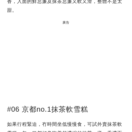
香，入面的鮮忌廉及抹茶忌廉又軟又滑，整體不是太
甜。
廣告
#06 京都no.1抹茶軟雪糕
如果行程緊迫，冇時間坐低慢慢食，可試外賣抹茶軟