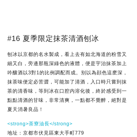
#16 夏季限定抹茶清酒刨冰
刨冰以京都的名水製成，看上去有如北海道的粉雪又
細又白，旁邊那瓶深綠色的液體，便是宇治抹茶加上
吟釀酒以3對1的比例調配而成。别以為顔色這麽深，
抹茶味便定必苦澀，可能加了清酒，入口時只嘗到抹
茶的清香味，等到冰在口腔内溶化後，終於感受到一
點點清酒的甘味，非常清爽，一點都不覺醉，絕對是
夏天消暑良品！
<strong>茶寮油長</strong>
地址：京都市伏見區東大手町779