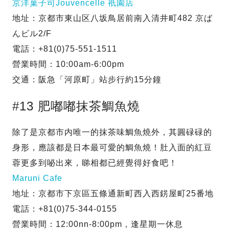
京洋菓子司Jouvencelle 祇園店
地址：京都市東山区八坂鳥居前南入清井町482 京ば
んビル2/F
電話：+81(0)75-551-1511
營業時間：10:00am-6:00pm
交通：阪急「河原町」站步行約15分鐘
#13 肥嘟嘟抹茶鯛魚燒
除了是京都市内唯一的抹茶味鯛魚燒外，其圓碌碌的
身形，應該都是日本最可愛的鯛魚燒！肚入面的紅豆
蓉更多到咇出來，睇相都已經覺得好食吧！
Maruni Cafe
地址：京都市下京區五條通新町西入西錺屋町25番地
電話：+81(0)75-344-0155
營業時間：12:00nn-8:00pm，逢星期一休息