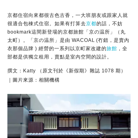
京都住宿向來都很古色古香，一大班朋友或跟家人就
很適合包棟式住宿。如果有打算去
京都
的話，不妨
bookmark這間新登場的京都旅館「京の温所」（丸
太町）。「京の温所」是由 WACOAL (冇錯，是賣內
衣那個品牌 ) 經營的一系列以京町家改建的
旅館
，全
部都是供獨立租用，賣點是室內空間的設計。
撰文：Katty （原文刊於《新假期》雜誌 1078 期）
｜圖片來源：相關機構