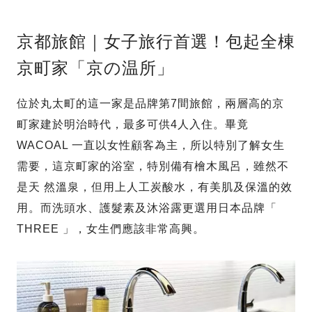
京都旅館｜女子旅行首選！包起全棟
京町家「京の温所」
位於丸太町的這一家是品牌第7間旅館，兩層高的京
町家建於明治時代，最多可供4人入住。畢竟
WACOAL 一直以女性顧客為主，所以特別了解女生
需要，這京町家的浴室，特別備有檜木風呂，雖然不
是天 然溫泉，但用上人工炭酸水，有美肌及保溫的效
用。而洗頭水、護髮素及沐浴露更選用日本品牌「
THREE 」，女生們應該非常高興。