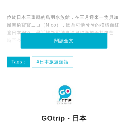
位於日本三重縣的鳥羽水族館，在三月迎來一隻貝加
爾海豹寶寶ニコ（Nico），因為可憐兮兮的模樣而紅
遍日本網路。最近被新冠肺炎消息稍微掩蓋其鋒芒，
時至今日居然變成這副模樣？
閱讀全文
Tags :
日本旅遊熱話
GOtrip - 日本