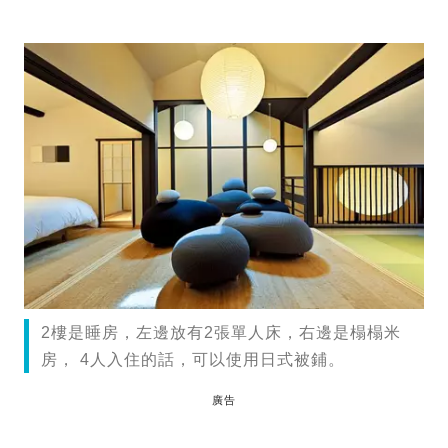
2樓是睡房，左邊放有2張單人床，右邊是榻榻米
房， 4人入住的話，可以使用日式被鋪。
廣告