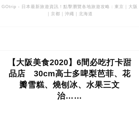
GOtrip - 日本最新旅遊資訊！點擊瀏覽各地旅遊攻略：
東京
｜
大阪
｜
京都
｜
沖繩
｜
北海道
【大阪美食2020】6間必吃打卡甜
品店 30cm高士多啤梨芭菲、花
瓣雪糕、燒刨冰、水果三文
治……