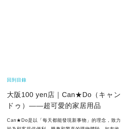
回到目錄
大阪100 yen店｜Can★Do（キャン
ドゥ）——超可愛的家居用品
Can★Do是以「每天都能發現新事物」的理念，致力
於為顧客提供便利、樂趣和驚喜的購物體驗，如有收