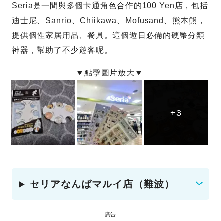
Seria是一間與多個卡通角色合作的100 Yen店，包括
迪士尼、Sanrio、Chiikawa、Mofusand、熊本熊，
提供個性家居用品、餐具。這個遊日必備的硬幣分類
神器，幫助了不少遊客呢。
+3
+3
+3
セリアなんばマルイ店（難波）
廣告