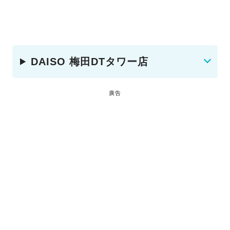
DAISO 梅田DTタワー店
廣告