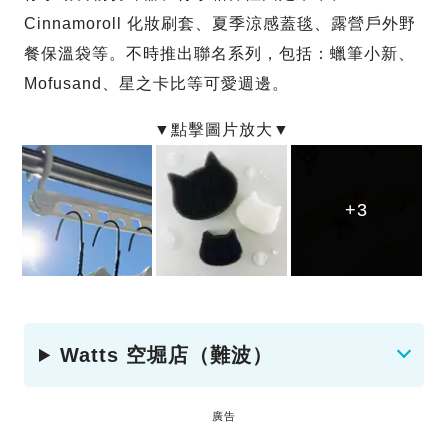
Cinnamoroll 化妝刷套、夏季涼感蓋毯、露營戶外野
餐保溫袋等。不時推出聯名系列，包括：蠟筆小新、
Mofusand、星之卡比等可愛週邊。
+3
+3
+3
Watts 空堀店（難波）
廣告