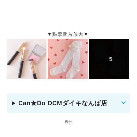
+5
+5
+5
Can★Do DCMダイキなんば店
廣告