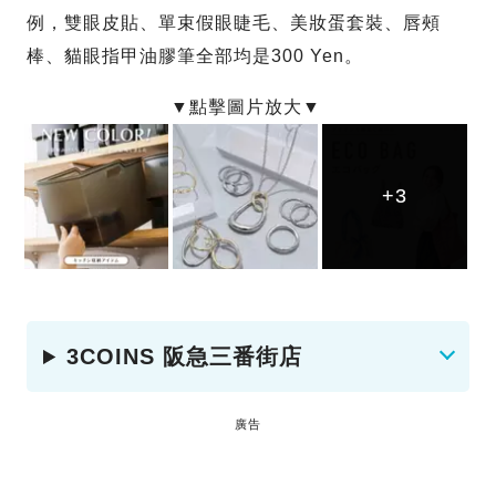
例，雙眼皮貼、單束假眼睫毛、美妝蛋套裝、唇頰
棒、貓眼指甲油膠筆全部均是300 Yen。
+3
+3
+3
3COINS 阪急三番街店
廣告