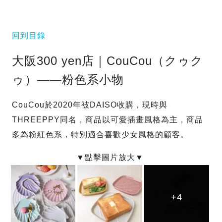
回到目錄
大阪300 yen店｜CouCou（クゥク
ゥ）——粉色系小物
CouCou於2020年被DAISO收購，現時與
THREEPPY同名，商品以可愛插畫風格為主，商品
多為粉紅色系，特別適合喜歡少女風格的顧客。
+4
+4
+4