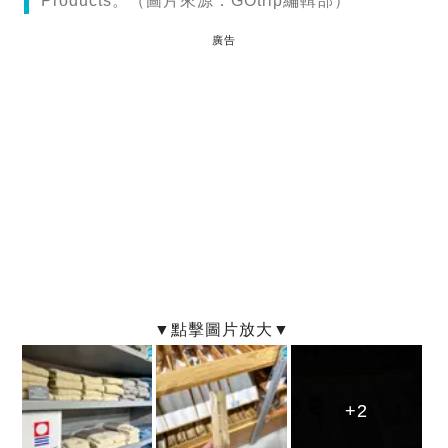
Products。（圖片來源：GOtrip編輯部）
廣告
+2
+2
+2