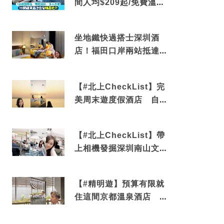
間人均$209起/免費溫泉/
近博多車站
坐地鐵快過搭士深圳酒
店！福田口岸兩站抵達
還有免費烘洗服務
【#北上CheckList】完
美周末遊度假酒店 自帶
電影院 必打卡深圳膠囊
列車
【#北上CheckList】帶
上相機發掘深圳南山文藝
角落 2天1夜住進海景套
房享受私人時光
【#精明遊】預算有限就
住這間京都溫泉酒店 車
站行5分鐘可達 必吃自助
早餐