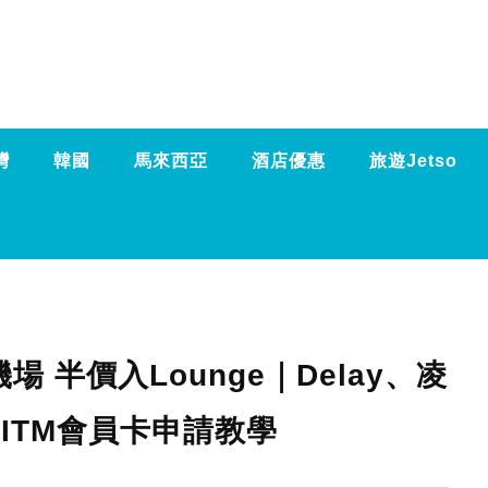
灣
韓國
馬來西亞
酒店優惠
旅遊Jetso
機場 半價入Lounge｜Delay、凌
X-ITM會員卡申請教學