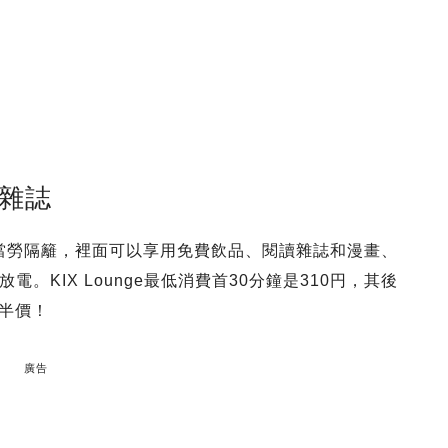
睇雜誌
1的北翼麥當勞隔籬，裡面可以享用免費飲品、閱讀雜誌和漫畫、
電。KIX Lounge最低消費首30分鐘是310円，其後
刻半價！
廣告