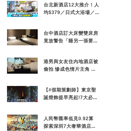
台北新酒店12大推介！人
均$379／日式大浴場／1
分鐘到捷運／米芝蓮推介
台中酒店訂大床變雙床房
竟放警告「睡另一張要加
錢」網民：好孤寒
港男與女友住內地酒店被
偷拍 慘成色情片主角 鏡
頭位置曝光 逾180間酒店
中招
【#假期策劃師】東京聖
誕燈飾提早亮起!7大必去
打卡點 快把路線收藏吧
人民幣匯率低見0.92算
探索深圳7大奢華酒店體