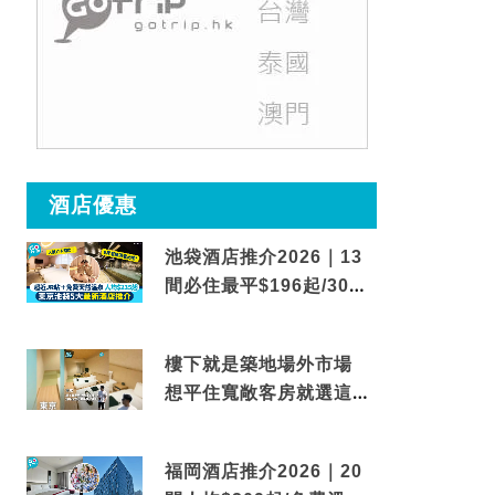
酒店優惠
池袋酒店推介2026｜13
間必住最平$196起/30秒
到車站/免費碳酸溫泉
樓下就是築地場外市場
想平住寬敞客房就選這間
東京酒店
福岡酒店推介2026｜20