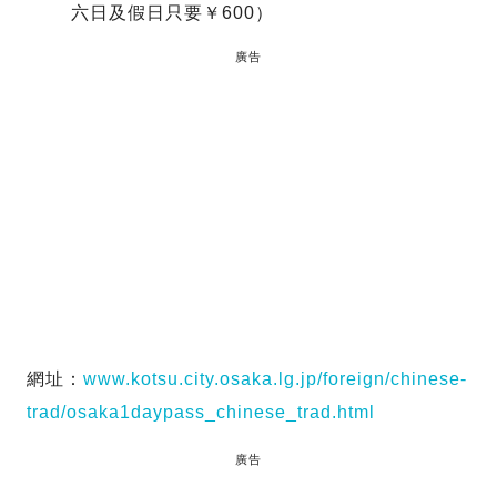
六日及假日只要￥600）
廣告
網址：
www.kotsu.city.osaka.lg.jp/foreign/chinese-
trad/osaka1daypass_chinese_trad.html
廣告