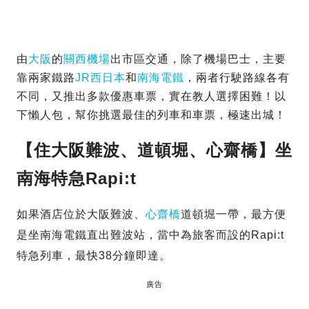
由
大阪
的
關西機場
出市區交通，除了機場巴士，主要
靠兩家鐵路
JR西日本
和
南海電鐵
，兩者行駛路線各有
不同，又推出多款優惠車票，實在教人選擇困難！以
下懶人包，幫你挑選最佳的列車和車票，極速出城！
【住大阪難波、道頓堀、心齋橋】坐
南海特急Rapi:t
如果酒店位於大阪難波、
心齋橋
道頓堀一帶，最方便
是坐南海電鐵直出難波站，當中為旅客而設的Rapi:t
特急列車，最快38分鐘即達。
廣告