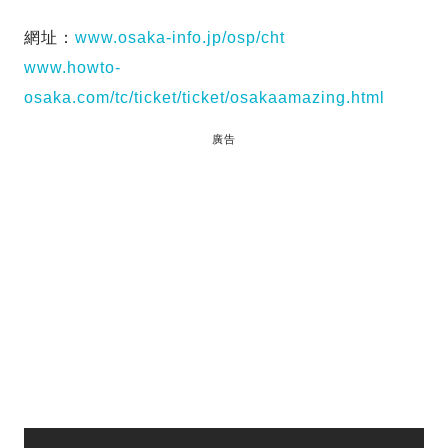
網址：
www.osaka-info.jp/osp/cht
www.howto-
osaka.com/tc/ticket/ticket/osakaamazing.html
廣告