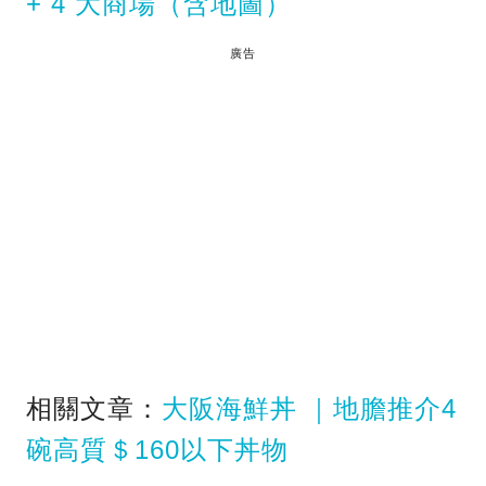
+ 4 大商場（含地圖）
廣告
相關文章：
大阪海鮮丼 ｜地膽推介4
碗高質＄160以下丼物