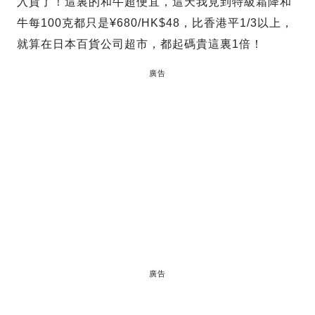
入貨了！這裏的和牛超便宜，這天我見到特級霜降和
牛每100克都只是¥680/HK$48，比香港平1/3以上，
就算在日本百貨公司超市，都起碼貴這裏1倍！
廣告
廣告