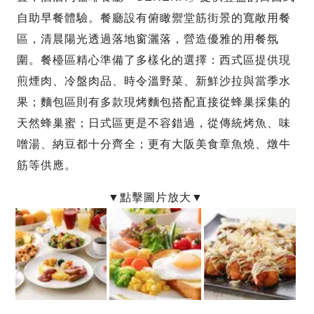
自助早餐體驗。餐廳設有俯瞰禦堂筋街景的寬敞用餐
區，清晨陽光透過落地窗灑落，營造優雅的用餐氛
圍。餐檯區精心準備了多樣化的選擇：西式區提供現
煎煙肉、冷盤肉品、時令溫野菜、新鮮沙拉與當季水
果；麵包區則有多款現烤麵包搭配直接從蜂巢採集的
天然蜂巢蜜；日式區更是不容錯過，從傳統烤魚、味
噌湯、納豆都十分齊全；更有大阪美食章魚燒、燉牛
筋等供應。