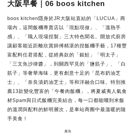
大阪早餐｜06 boos kitchen
boos kitchen隱身於JR大阪站直結的「LUCUA」商
場內，這間飯糰專賣店以「現點現做」、「溫熱手
感」、「職人現場捏製」三大特色聞名。開放式廚房
讓顧客能近距離欣賞師傅精湛的捏飯糰手藝，17種豐
富配料任君搭配，從經典款的「銀鮭」「明太子」
「三文魚沙律醬」，到關西罕見的「鹽筋子」、「白
筋子」等奢華海味，更有創意十足的「昆布奶油芝
士」、「奈良漬奶油芝士」等和洋融合口味。特別推
薦13款變化豐富的「午餐肉飯糰」，將夏威夷人氣食
材Spam與日式飯糰完美結合，每一口都能嚐到米飯
的溫潤與配料的鮮明層次，是車站商圈中最溫暖的隨
手美食！
廣告