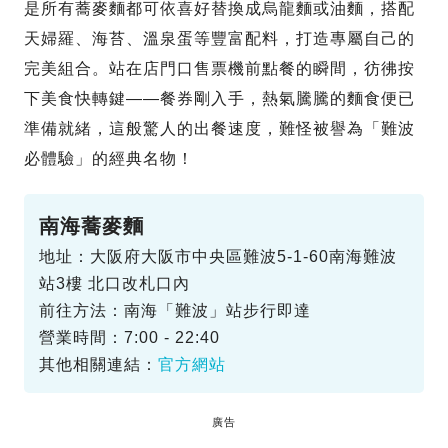
是所有蕎麥麵都可依喜好替換成烏龍麵或油麵，搭配
天婦羅、海苔、溫泉蛋等豐富配料，打造專屬自己的
完美組合。站在店門口售票機前點餐的瞬間，彷彿按
下美食快轉鍵——餐券剛入手，熱氣騰騰的麵食便已
準備就緒，這般驚人的出餐速度，難怪被譽為「難波
必體驗」的經典名物！
南海蕎麥麵
地址：大阪府大阪市中央區難波5-1-60南海難波
站3樓 北口改札口內
前往方法：南海「難波」站步行即達
營業時間：7:00 - 22:40
其他相關連結：
官方網站
廣告