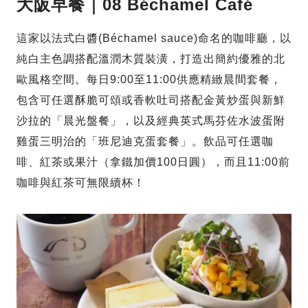
大阪早餐｜08 Béchamel Café
這家以法式白醬(Béchamel sauce)命名的咖啡廳，以
純白主色調搭配溫潤木質裝潢，打造出簡約優雅的北
歐風格空間。每日9:00至11:00供應精緻晨間套餐，
包含可任選酥脆可頌或香軟吐司搭配金黃炒蛋與新鮮
沙拉的「晨光盤餐」，以及經典英式馬芬佐水波蛋附
雞蛋三明治的「班尼迪克蛋套餐」。飲品可任選咖
啡、紅茶或果汁（拿鐵加價100日圓），而且11:00前
咖啡與紅茶可無限續杯！