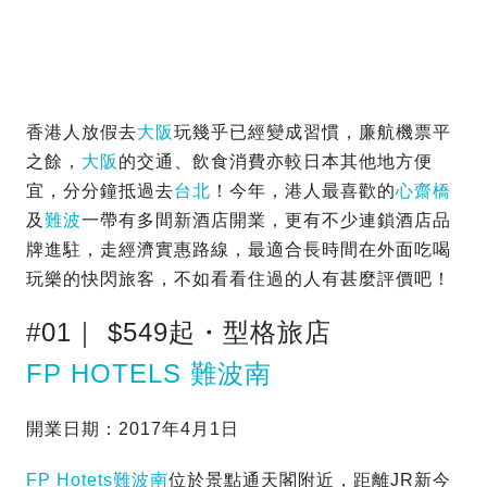
香港人放假去
大阪
玩幾乎已經變成習慣，廉航機票平
之餘，
大阪
的交通、飲食消費亦較日本其他地方便
宜，分分鐘抵過去
台北
！今年，港人最喜歡的
心齋橋
及
難波
一帶有多間新酒店開業，更有不少連鎖酒店品
牌進駐，走經濟實惠路線，最適合長時間在外面吃喝
玩樂的快閃旅客，不如看看住過的人有甚麼評價吧！
#01｜ $549起・型格旅店
FP HOTELS 難波南
開業日期：2017年4月1日
FP Hotets難波南
位於景點通天閣附近，距離JR新今