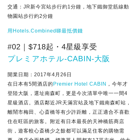
交通：JR新今宮站步行約1分鐘，地下鐵御堂筋線動
物園站步行約2分鐘
用Hotels.Combined睇最抵價錢
#02｜$718起・4星級享受
プレミアホテル-CABIN-大阪
開業日期：2017年4月26日
在日本有5間酒店的
Premier Hotel CABIN
，今年才
登陸大阪，選址南森町，更是今次清單中唯一一間4
星級酒店。酒店鄰近JR天滿宮站及地下鐵南森町站，
離鬧市梅田、心斎橋等有少許距離，正正適合不喜歡
住在旺區的旅客。附近有日本最長的天神橋筋商店
街，遊客較心斎橋少之餘都可以滿足住客的購物需