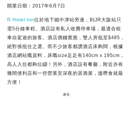
開業日期：2017年6月7日
R Hotel Inn
位於地下鐵中津站旁邊，到JR大阪站只
需5分鐘車程。酒店設有私人收費停車場，最適合租
車自駕遊的旅客。酒店價錢實惠，雙人房低至$485，
絕對係抵住之選。而不少旅客都讚酒店床夠闊，根據
酒店網站嘅資料，床嘅size足足有140cm x 195cm，
高人入住都夠位瞓！另外，酒店設有餐廳，附近亦有
幾間便利店和一些營業至深夜的居酒屋，搵嘢食就最
方便！
廣告