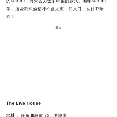
的Martini，有朱古力士多啤梨的款式、咖啡Martini
等，這些款式酒精味不會太重，易入口，女仔都啱
飲！
廣告
The Live House
地址
： 旺角彌敦道 731 號地庫