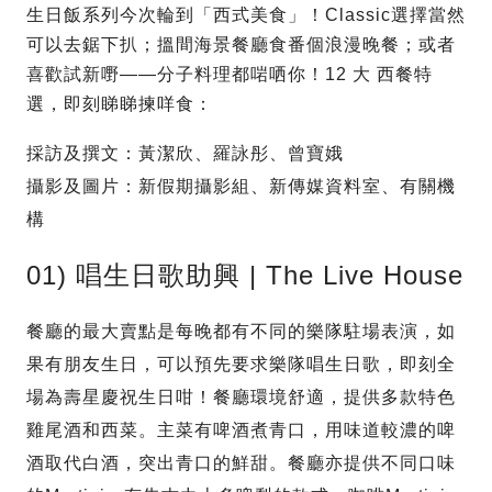
生日飯系列今次輪到「西式美食」！Classic選擇當然
可以去鋸下扒；搵間海景餐廳食番個浪漫晚餐；或者
喜歡試新嘢——分子料理都啱哂你！12 大 西餐特
選，即刻睇睇揀咩食：
採訪及撰文：黃潔欣、羅詠彤、曾寶娥
攝影及圖片：新假期攝影組、新傳媒資料室、有關機
構
01) 唱生日歌助興 | The Live House
餐廳的最大賣點是每晚都有不同的樂隊駐場表演，如
果有朋友生日，可以預先要求樂隊唱生日歌，即刻全
場為壽星慶祝生日咁！餐廳環境舒適，提供多款特色
雞尾酒和西菜。主菜有啤酒煮青口，用味道較濃的啤
酒取代白酒，突出青口的鮮甜。餐廳亦提供不同口味