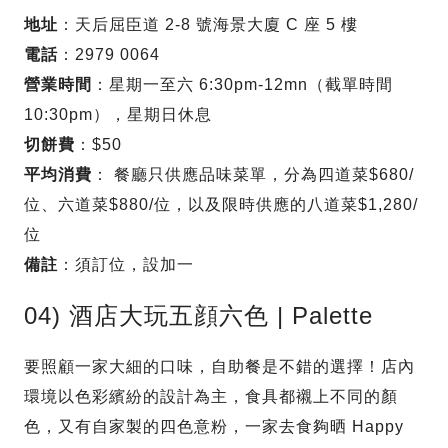
地址
：天后屈臣道 2-8 號海景大廈 C 座 5 樓
電話
：2979 0064
營業時間
：星期一至六 6:30pm-12mn（截單時間
10:30pm），星期日休息
切餅費
：$50
平均消費
： 餐廳只供應品味菜單，分為四道菜$680/
位、六道菜$880/位，以及限時供應的八道菜$1,280/
位
備註
：須訂位，設加一
04) 酒店大玩五顔六色 | Palette
要照顧一家大細的口味，自助餐是不錯的選擇！店內
環境以色彩繽紛的設計為主，食具都襯上不同的顏
色，又有自家製的四色意粉，一家去食夠晒 Happy