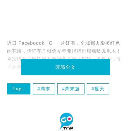
近日 Faceboook, IG 一片紅海，全城都去影橙紅色
的花海，係咩花？就係今年開得特別燦爛嘅鳳凰木！
今次特意搜羅咗港九新界各區嘅「靚拍」鳳凰木，等
大家感受一下大自然嘅壯麗！
閱讀全文
Tags :
周末
周末遊
夏天
好去處