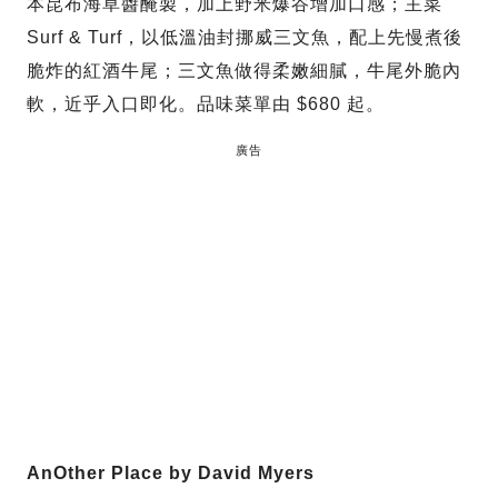
本昆布海草醬醃製，加上野米爆谷增加口感；主菜
Surf & Turf，以低溫油封挪威三文魚，配上先慢煮後
脆炸的紅酒牛尾；三文魚做得柔嫩細膩，牛尾外脆內
軟，近乎入口即化。品味菜單由 $680 起。
廣告
AnOther Place by David Myers