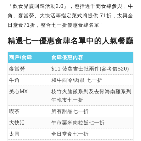
「飲食界慶回歸活動2.0」，包括過千間食肆參與，牛
角、麥當勞、大快活等指定菜式將提供 71折，太興全
日堂食71折，整合七一折優惠食肆名單！
精選七一優惠食肆名單中的人氣餐廳
商戶/食肆
食肆優惠內容
麥當勞
$11 菠蘿吉士批兩件(參考價$20)
牛角
和牛西冷/肉眼 七一折
美心MX
枝竹火腩飯系列及去骨海南雞系列
午晚市七一折
喫茶
所有甜品七一折
大快活
午市粟米肉粒飯七一折
太興
全日堂食七一折