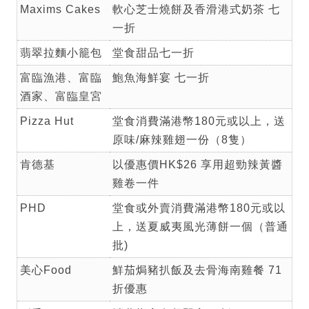
Maxims Cakes
軟心芝士燒餅及香滑港式奶茶 七
一折
翡翠拉麵小籠包
堂食甜品七一折
富臨漁港、富臨
鮑魚海鮮宴 七一折
酒家、富臨皇宮
Pizza Hut
堂食消費滿港幣180元或以上，送
原味/麻辣雞翅一份（8隻）
肯德基
以優惠價HK$26 享用超勁辣黃醬
雞卷一件
PHD
堂食或外賣消費滿港幣180元或以
上，送夏威夷風光薄餅一個（普通
批)
美心Food
鮮茄焗豬扒飯及去骨海南雞餐 71
折優惠