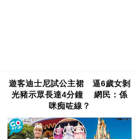
遊客迪士尼試公主裙 逼6歲女剝
光豬示眾長達4分鐘 網民：係
咪痴咗線？