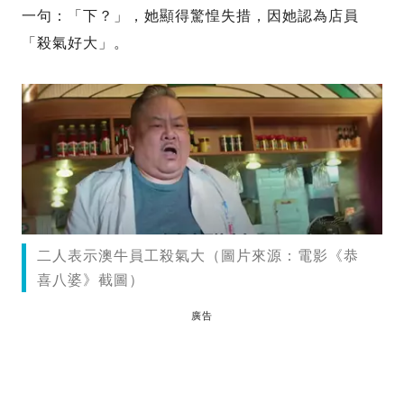
一句：「下？」，她顯得驚惶失措，因她認為店員
「殺氣好大」。
二人表示澳牛員工殺氣大（圖片來源：電影《恭
喜八婆》截圖）
廣告