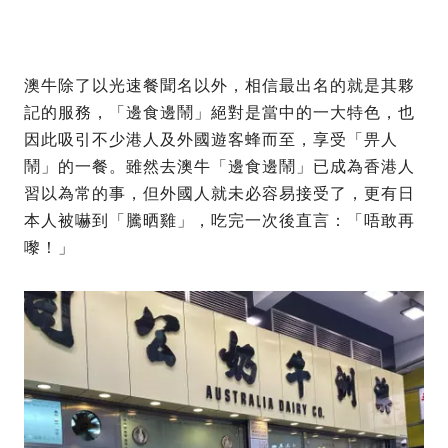
澳牛除了以光速餐聞名以外，相信最出名的就是其夥
記的服務，「邊食邊鬧」絕對是當中的一大特色，也
因此吸引不少港人及外國遊客蜂而至，享受「畀人
鬧」的一餐。雖然去澳牛「邊食邊鬧」已成為香港人
習以為常的事，但外國人就未必容易接受了，更有日
本人被嚇到「騰晒雞」，吃完一次後直言：「唔敢再
嚟！」