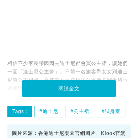
相信不少家長帶囡囡去迪士尼都會買公主裙，讓她們
一圓「迪士尼公主夢」。日前一名旅客帶女女到迪士
尼買公主裙時，竟然讓女女在店內公眾地方剝光豬示
眾長達4分鐘，令大批網民非常痛心！
閱讀全文
Tags :
迪士尼
公主裙
試身室
圖片來源：香港迪士尼樂園官網圖片、Klook官網