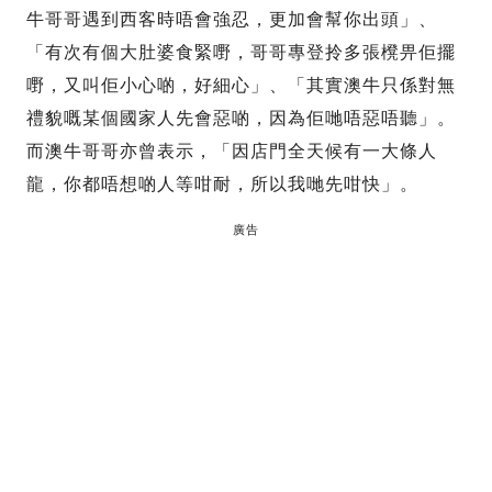
牛哥哥遇到西客時唔會強忍，更加會幫你出頭」、
「有次有個大肚婆食緊嘢，哥哥專登拎多張櫈畀佢擺
嘢，又叫佢小心啲，好細心」、「其實澳牛只係對無
禮貌嘅某個國家人先會惡啲，因為佢哋唔惡唔聽」。
而澳牛哥哥亦曾表示，「因店門全天候有一大條人
龍，你都唔想啲人等咁耐，所以我哋先咁快」。
廣告