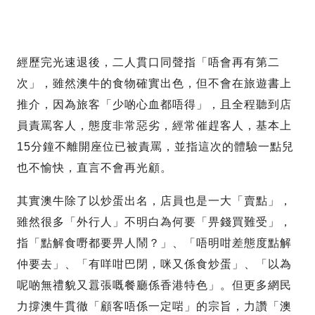
經歷完光速退後，二人貫口同聲指「唔會再有第二
次」，雖然澳牛的食物確實出色，但不會在旅遊書上
推介，因為旅客「少啲心血都唔得」，且全程聽到店
員責罵客人，態度非常惡劣，經常催趕客人，基本上
15分鐘不離開座位已被責罵，並指這次的體驗一點兒
也不愉快，直言不會再光顧。
其實澳牛除了以炒蛋出名，店員也是一大「賣點」，
雖然很多「外行人」不明白為何要「畀錢買難受」，
指「點解食嘢都要畀人鬧？」、「唔明咁差態度點解
仲要去」、「有咩咁巴閉，咪又係食炒蛋」、「以為
呢啲無禮貌又囂張嘅餐廳係香港特色」。但更多網民
力撐澳牛貫徹「顧客唔係一定啱」的宗旨，力讚「澳