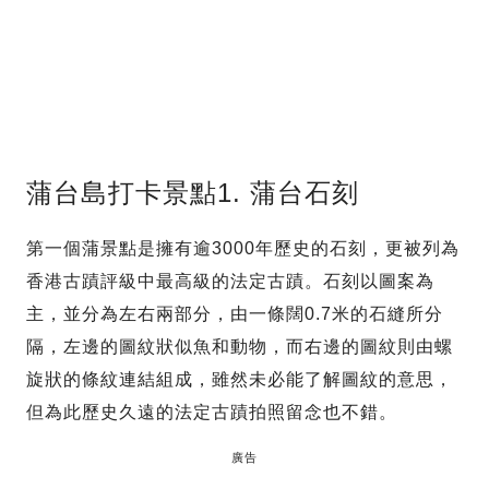
蒲台島打卡景點1. 蒲台石刻
第一個蒲景點是擁有逾3000年歷史的石刻，更被列為
香港古蹟評級中最高級的法定古蹟。石刻以圖案為
主，並分為左右兩部分，由一條闊0.7米的石縫所分
隔，左邊的圖紋狀似魚和動物，而右邊的圖紋則由螺
旋狀的條紋連結組成，雖然未必能了解圖紋的意思，
但為此歷史久遠的法定古蹟拍照留念也不錯。
廣告