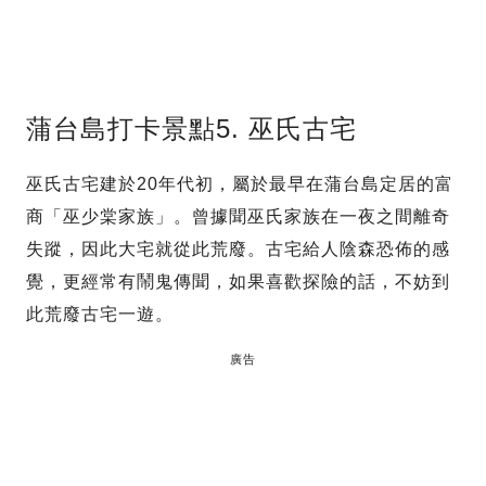
蒲台島打卡景點5. 巫氏古宅
巫氏古宅建於20年代初，屬於最早在蒲台島定居的富
商「巫少棠家族」。曾據聞巫氏家族在一夜之間離奇
失蹤，因此大宅就從此荒廢。古宅給人陰森恐佈的感
覺，更經常有鬧鬼傳聞，如果喜歡探險的話，不妨到
此荒廢古宅一遊。
廣告