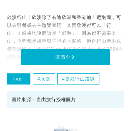
欣澳行山丨欣澳除了有迪欣湖和香港迪士尼樂園，可
以去野餐或去主題樂園玩，其實欣澳都可以「行
山」！嚴格地說應該是「郊遊」，因為都不需要上
山，全程都是超輕鬆平坦的水泥路，適合行山新手或
者郊遊懶人！即睇GOtrip小編為你精心推薦的2024香
港郊遊最新資訊：
閱讀全文
Tags :
欣澳
香港行山路線
長索島
水上木屋
圖片來源：自由旅行授權圖片