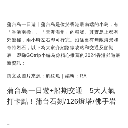
蒲台島一日遊丨蒲台島是位於香港最南端的小島，有
「香港南極」、「天涯海角」的稱號。其實島上都有
郊遊徑，兩小時左右即可行完。沿途更有無敵海景和
奇特岩石，以下為大家介紹路線攻略和交通及船期
表！即睇GOtrip小編為你精心推薦的2024香港郊遊最
新資訊：
撰文及圖片來源：豹紋魚｜編輯：RA
蒲台島一日遊+船期交通｜5大人氣
打卡點！蒲台石刻/126燈塔/佛手岩
–