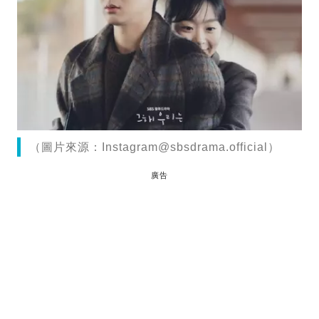
（圖片來源：
Instagram@sbsdrama.official
）
廣告