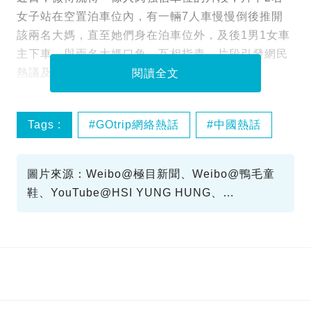
女子站在空置泊車位內，有一輛7人車慢慢倒後推開
該兩名大媽，直至她們身在泊車位外，及後1男1女車
主下車，與兩名大媽口角，互相指責，片段引發網民
熱議及瘋傳。
閱讀全文
Tags :
GOtrip網絡熱話
中國熱話
網絡熱話
圖片來源：Weibo@極目新聞、Weibo@鴨毛童
鞋、YouTube@HSI YUNG HUNG、
YouTube@kkkittykenn