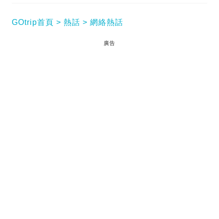
GOtrip首頁
熱話
網絡熱話
廣告
從小就聽過一句廣東俗語：「唔怕生壞命 最怕改壞
名」，有些亞洲人都會於出生時，找相士專門批命去