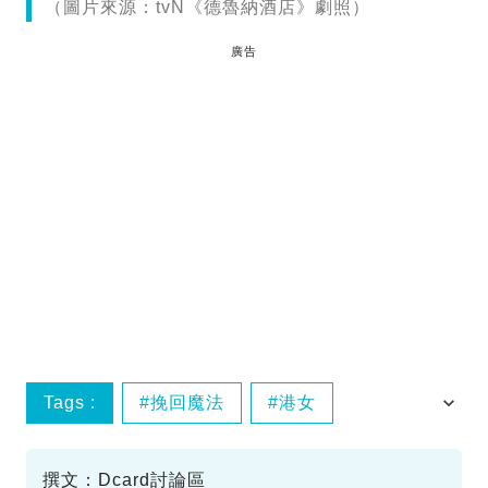
（圖片來源：tvN《德魯納酒店》劇照）
廣告
Tags :
挽回魔法
港女
網絡熱話
撰文：Dcard討論區