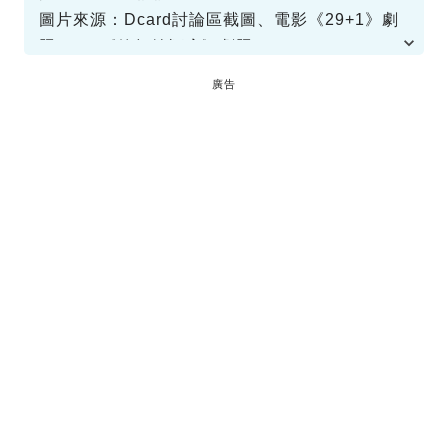
圖片來源：Dcard討論區截圖、電影《29+1》劇
照、tvN《德魯納酒店》劇照、
Instagram@sbsdrama.official
廣告