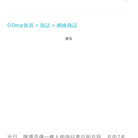
GOtrip首頁
熱話
網絡熱話
廣告
近日，微博流傳一條人肉強佔車位的片段，片中2名