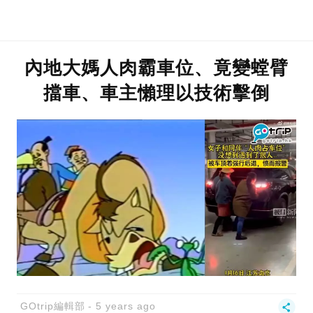
內地大媽人肉霸車位、竟變螳臂
擋車、車主懶理以技術擊倒
GOtrip編輯部
5 years ago