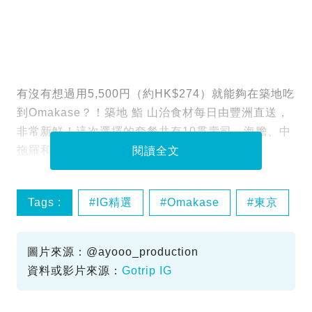
有沒有想過用5,500円（約HK$274）就能夠在築地吃
到Omakase？！築地 鮨 山治食材每日由豐洲直送，
非常新鮮！這次選擇的套餐共有10貫壽司，海膽、中
拖羅和帆立貝等都有齊，極鮮甜！
閱讀全文
Tags :
IG精選
Omakase
東京
築地
圖片來源：@ayooo_production
資料或影片來源：
Gotrip IG