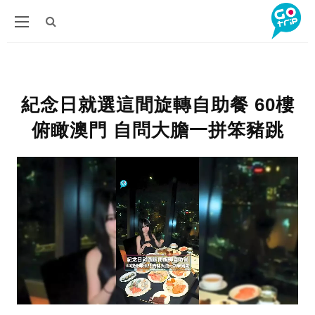
紀念日就選這間旋轉自助餐 60樓
俯瞰澳門 自問大膽一拼笨豬跳