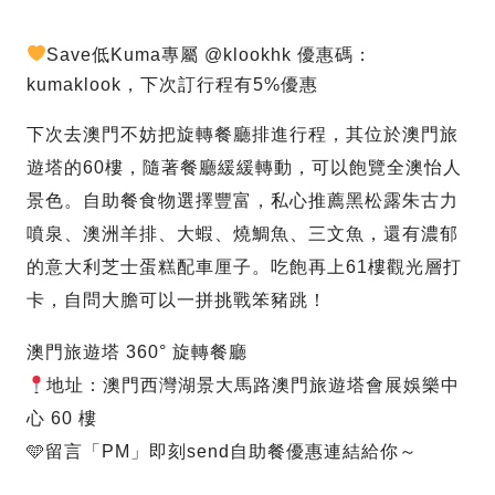
Save低Kuma專屬 @klookhk 優惠碼：
kumaklook，下次訂行程有5%優惠
下次去澳門不妨把旋轉餐廳排進行程，其位於澳門旅
遊塔的60樓，隨著餐廳緩緩轉動，可以飽覽全澳怡人
景色。自助餐食物選擇豐富，私心推薦黑松露朱古力
噴泉、澳洲羊排、大蝦、燒鯛魚、三文魚，還有濃郁
的意大利芝士蛋糕配車厘子。吃飽再上61樓觀光層打
卡，自問大膽可以一拼挑戰笨豬跳！
澳門旅遊塔 360° 旋轉餐廳
地址：澳門西灣湖景大馬路澳門旅遊塔會展娛樂中
心 60 樓
🩵留言「PM」即刻send自助餐優惠連結給你～