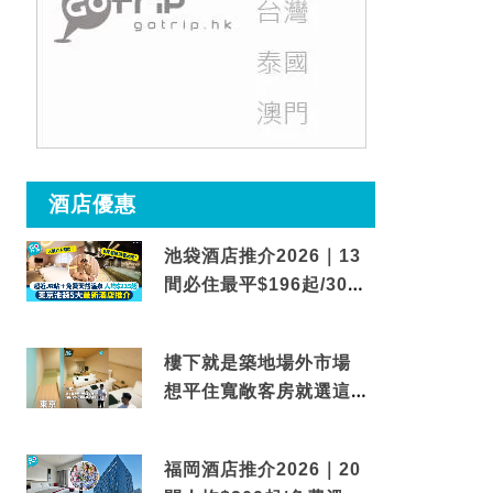
酒店優惠
池袋酒店推介2026｜13
間必住最平$196起/30秒
到車站/免費碳酸溫泉
樓下就是築地場外市場
想平住寬敞客房就選這間
東京酒店
福岡酒店推介2026｜20