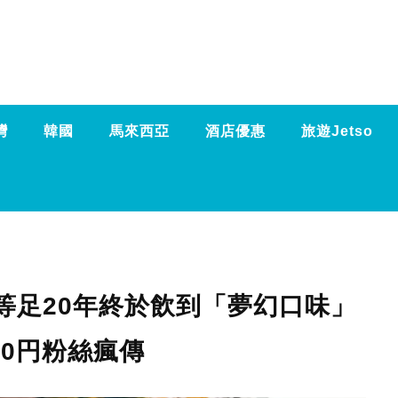
灣
韓國
馬來西亞
酒店優惠
旅遊Jetso
事！等足20年終於飲到「夢幻口味」
30円粉絲瘋傳