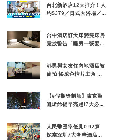
台北新酒店12大推介！人
均$379／日式大浴場／1
分鐘到捷運／米芝蓮推介
台中酒店訂大床變雙床房
竟放警告「睡另一張要加
錢」網民：好孤寒
港男與女友住內地酒店被
偷拍 慘成色情片主角 鏡
頭位置曝光 逾180間酒店
中招
【#假期策劃師】東京聖
誕燈飾提早亮起!7大必去
打卡點 快把路線收藏吧
人民幣匯率低見0.92算
探索深圳7大奢華酒店體