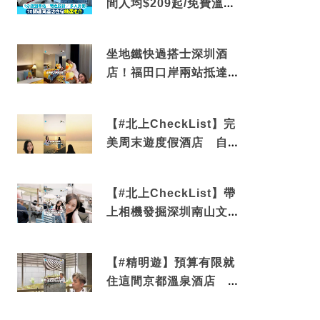
間人均$209起/免費溫泉/
近博多車站
坐地鐵快過搭士深圳酒
店！福田口岸兩站抵達
還有免費烘洗服務
【#北上CheckList】完
美周末遊度假酒店 自帶
電影院 必打卡深圳膠囊
列車
【#北上CheckList】帶
上相機發掘深圳南山文藝
角落 2天1夜住進海景套
房享受私人時光
【#精明遊】預算有限就
住這間京都溫泉酒店 車
站行5分鐘可達 必吃自助
早餐